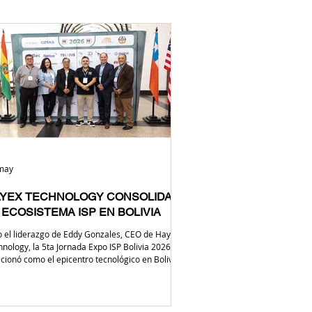
may
YEX TECHNOLOGY CONSOLIDA
 ECOSISTEMA ISP EN BOLIVIA
Transformación Digital
o el liderazgo de Eddy Gonzales, CEO de Hayex
Tecnologías Emergente
Revista Digital de Tecn
Tecnología
hnology, la 5ta Jornada Expo ISP Bolivia 2026 se
Noticias Tecnología
icionó como el epicentro tecnológico en Bolivia.
Hotel Los Tajibos fue el escenario donde
radores, cooperativas y gigantes de la
icación convergieron para definir la hoja de ruta
banda ancha en el país. Carlos Sanabria, CEO