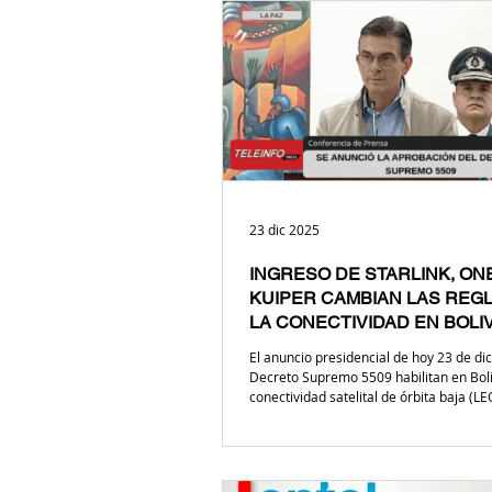
su estructura organizacional con el n
de Diego Gutiérrez como nuevo 
23 dic 2025
INGRESO DE STARLINK, ON
KUIPER CAMBIAN LAS REG
LA CONECTIVIDAD EN BOLIV
El anuncio presidencial de hoy 23 de di
Decreto Supremo 5509 habilitan en Boli
conectividad satelital de órbita baja (L
este enero. Con la entrada de Starlink
Kuiper, el impacto es directo sobre la 
menos fricción en la última milla, una n
de redundancia y presión inmediata par