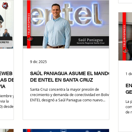
ombramiento
rea
ópticas en mercados estratégicos de la región.
Gerente General (
pre
Hayex Technology continúa fortaleciendo su
anu
posicionamiento regional en el sector de
telecomunicaciones
9 dic 2025
EWEB Y
SAÚL PANIAGUA ASUME EL MANDO
1 d
LAS DE
DE ENTEL EN SANTA CRUZ
EN
IA
Santa Cruz concentra la mayor presión de
G
crecimiento y demanda de conectividad en Bolivia.
ciembre y el
ENTEL designó a Saúl Paniagua como nuevo
via la
La 
Gerente Regional para liderar una fase de
EO) desde
como 
fortalecimiento operativo y tecnológico en la región.
, OneWeb y
de 
La estatal ENTEL confirmó el nombramiento de Saúl
competencia:
emp
Paniagua mediante comunicado institucional ,
ueva lógica
pro
colocando al ejecutivo al frente de una de las
a que los
dem
regiones más relevantes por su volumen de