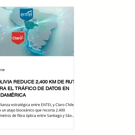
PIT Bolivia; Bertha Galvez, Account Manager
e & Bolivia en Telxius; Edgar Del Carpio, Gerente
Red e Ingeniería en AXS Bolivia
ene
LIVIA REDUCE 2,400 KM DE RUTA
RA EL TRÁFICO DE DATOS EN
DAMÉRICA
alianza estratégica entre ENTEL y Claro Chile
a un atajo bioceánico que recorta 2.400
ómetros de fibra óptica entre Santiago y São
o. Este hito tecnológico desplaza las rutas
icionales y reduce la latencia en 12
isegundos, convirtiendo a Bolivia en el nuevo