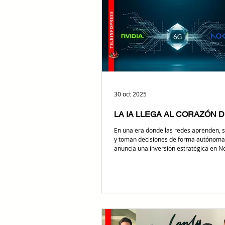
recién posesionado directorio de ENTEL marca el
comienzo de una nueva etapa estratégi
30 oct 2025
LA IA LLEGA AL CORAZÓN D
En una era donde las redes aprenden, 
y toman decisiones de forma autónoma
anuncia una inversión estratégica en N
impulsar una nueva generación de rede
basadas en inteligencia artificial, orien
acelerar la transición hacia el 6G y dar i
AI-RAN (Artificial Intelligence Radio Acc
Network). NVIDIA y Nokia sellan una al
desarrollan la primera red móvil nativa 
miras al 5G avanzado y al 6G En una ju