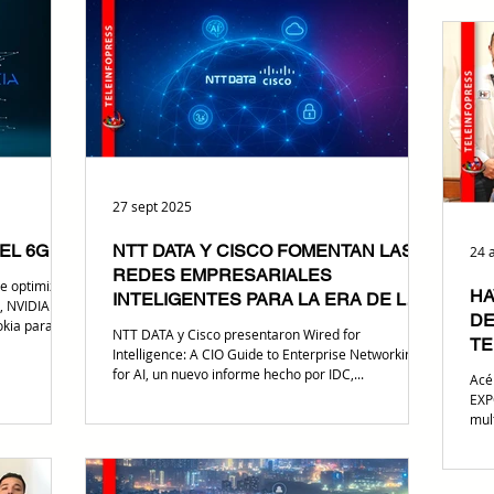
Regulación y Fiscalización de Telecomunic
púb
la i
c
27 sept 2025
EL 6G
NTT DATA Y CISCO FOMENTAN LAS
24 
REDES EMPRESARIALES
se optimizan
HA
INTELIGENTES PARA LA ERA DE LA
, NVIDIA
DE
IA
okia para
NTT DATA y Cisco presentaron Wired for
TE
s móviles
Intelligence: A CIO Guide to Enterprise Networking
tadas a
for AI, un nuevo informe hecho por IDC,...
Acé
nicio a la era
EXP
ess
mul
ianza que
alia
en IA, con
ga