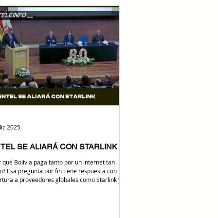
r de alta velocidad para la IA, el streaming y las
ech en Sudamérica. Bolivia se convierte en el
vo corazón digital de Sudamérica gracias a una
anza estratégica entre ENTEL y Claro Chile B
dic 2025
TEL SE ALIARÁ CON STARLINK
 qué Bolivia paga tanto por un internet tan
o? Esa pregunta por fin tiene respuesta con la
rtura a proveedores globales como Starlink y la
ovada visión en ENTEL como empresa ágil que
etirá de igual a igual con los grandes. Bolivia
almente deja de mirar al pasado. Durante la
ración del 60 aniversario de ENTEL S.A. ,