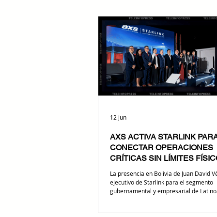
12 jun
AXS ACTIVA STARLINK PAR
CONECTAR OPERACIONES
CRÍTICAS SIN LÍMITES FÍSI
La presencia en Bolivia de Juan David Vé
ejecutivo de Starlink para el segmento
gubernamental y empresarial de Latino
Caribe, marcó el peso estratégico del 
realizado junto a AXS. Más allá de la in