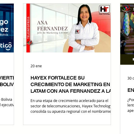
ructura que
vulnerabilidad. Por ello, la infraestructura dedicada
moto
tividad móvil
es el pilar estratégico para garantizar la seguridad y
fint
 servicios
el rendimiento empresarial en la región. Cirion
nue
mejora la conectividad privada en lati
ali
20 ene
VIERTE
HAYEX FORTALECE SU
30 
BOLIVIA
CRECIMIENTO DE MARKETING EN
EN
LATAM CON ANA FERNANDEZ A LA
CABEZA
 Bolivia
¿Por
En una etapa de crecimiento acelerado para el
 ejecutivo
lent
sector de telecomunicaciones, Hayex Technology
periencia
ape
consolida su apuesta regional con el nombramiento
de
ren
de Ana Fernandez como Jefe de Marketing para
ando así la
comp
Latinoamérica, un rol clave para fortalecer el
veedor de
fin
posicionamiento de la marca y acompañar la
uerza
celeb
expansión de su portafolio de conectividad y redes