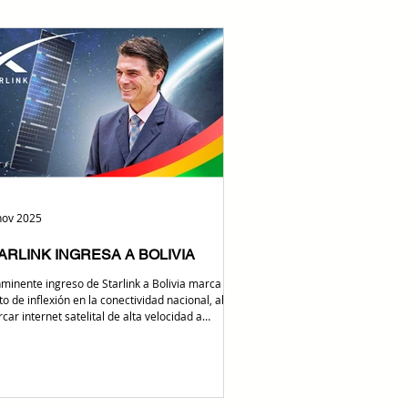
rrollo digital en Bolivia. ENTEL anunció el
icionamiento de Jorge Francisco Del Solar Bueno
o Gerente General , marcando el comienzo de
 nueva etapa para la empresa estatal en un
ento clave
nov 2025
ARLINK INGRESA A BOLIVIA
inminente ingreso de Starlink a Bolivia marca un
o de inflexión en la conectividad nacional, al
car internet satelital de alta velocidad a
iones donde la infraestructura tradicional no
ga, y abrir nuevas oportunidades para el
sistema tecnológico del país. La posible llegada
via tomó un giro decisivo luego de
 el nuevo presidente Rodrigo Paz, expresara