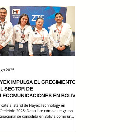
licamente en la toma de posición, su respaldo a
ncorporación del servicio sat
ago 2025
YEX IMPULSA EL CRECIMIENTO
L SECTOR DE
LECOMUNICACIONES EN BOLIVIA
rcate al stand de Hayex Technology en
Oteleinfo 2025: Descubre cómo este grupo
tinacional se consolida en Bolivia como un
do...