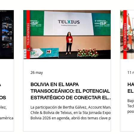
26 may
11 
A
BOLIVIA EN EL MAPA
HA
TRANSOCEÁNICO: EL POTENCIAL
EL
COS
ESTRATÉGICO DE CONECTAR EL
Baj
ATLÁNTICO Y EL PACÍFICO
Tec
lez,
La participación de Bertha Gálvez, Account Manager
pos
Chile & Bolivia de Telxius, en la 5ta Jornada Expo ISP
El 
américa y el
Bolivia 2026 en agenda, abrió dos temas clave para
ope
lanzamiento
los operadores: la transformación en la entrega de
fabr
corporación
contenidos mediante CDNs y el potencial de Bolivia
de la 