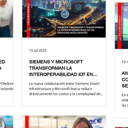
15 jul 2025
ED
SIEMENS Y MICROSOFT
10 
A
TRANSFORMAN LA
AW
INTEROPERABILIDAD IOT EN
CO
EDIFICIOS INTELIGENTES
La nueva colaboración entre Siemens Smart
SE
acortando
Infrastructure y Microsoft busca reducir
drásticamente los costos y la complejidad de...
En 
(AW
las 