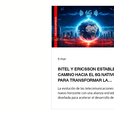
de una tecnología satelital de alcance gl
acuerdo posiciona a la compañía bolivi
nueva etapa de conectividad corporativ
a empresas que necesitan operar donde
tradicionales todavía encuentran límite
9 mar
INTEL Y ERICSSON ESTAB
CAMINO HACIA EL 6G NATIVO
PARA TRANSFORMAR LA
CONECTIVIDAD GLOBAL
La evolución de las telecomunicaciones
nuevo horizonte con una alianza estrat
diseñada para acelerar el desarrollo d
concebidas desde su origen para opera
inteligencia artificial. Presentado en el
Congress 2026, este esfuerzo conjunto e