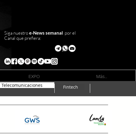
Siga nuestro
e-News semanal
por el
Canal que prefiera:
EXPO
Más...
Telecomunicaciones
Fintech