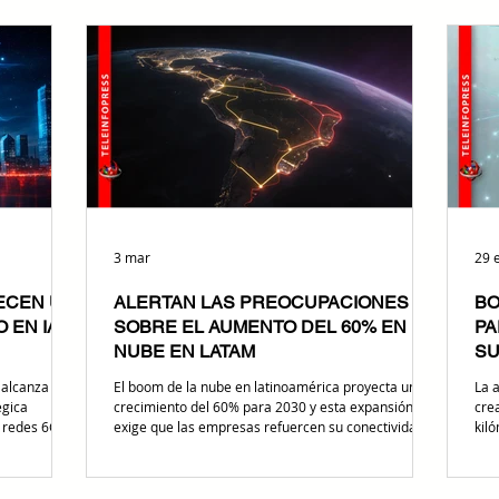
obal, el
como eje estratégico para mejorar la conectividad
de 
ana en una
regional, transformando su ubicación geográfica en
Chil
a, orientada
un valor estratégico para el tráfico de datos en el
de 
 las redes
Cono Sur. Bertha Gálvez, Account Manager de
s. AXS
Telxius para Chile y Bol
3 mar
29 
LECEN UN
ALERTAN LAS PREOCUPACIONES
BO
 EN IA
SOBRE EL AUMENTO DEL 60% EN LA
PA
NUBE EN LATAM
SU
 alcanza un
El boom de la nube en latinoamérica proyecta un
La 
égica
crecimiento del 60% para 2030 y esta expansión
cre
e redes 6G
exige que las empresas refuercen su conectividad
kil
r con
crítica. Ante este escenario, Cirion Technologies
Paul
 Mobile World
advierte que los entornos cloud requieren redes
trad
ntre Intel y
privadas para evitar riesgos de latencia y
mil