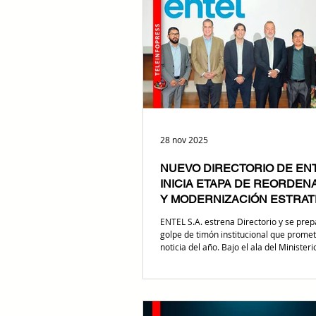
operadores migren de vender “megas” 
en diseñar servicios de valor agregado.
realizado hoy por el presidente Ro
28 nov 2025
NUEVO DIRECTORIO DE ENT
INICIA ETAPA DE REORDEN
Y MODERNIZACIÓN ESTRAT
ENTEL S.A. estrena Directorio y se pre
golpe de timón institucional que promet
noticia del año. Bajo el ala del Minister
Públicas, Servicios y Vivienda, figuras 
Bazán Auza, ahora flamante Director, 
misión de modernizar la estatal de
telecomunicaciones. El reto es claro: t
los cables enredados y liderar la ofensiva