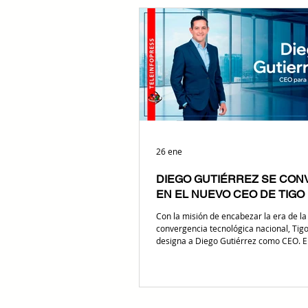
Ericsson busca consolidar una infraest
fusione el cómputo avanzado y la conec
para habilitar la próxima generación de
digitales en todo el mundo. La cola
26 ene
DIEGO GUTIÉRREZ SE CON
EN EL NUEVO CEO DE TIGO 
Con la misión de encabezar la era de la
convergencia tecnológica nacional, Tigo
designa a Diego Gutiérrez como CEO. El
asume con el objetivo de traducir su ex
internacional en una estrategia sólida 
conectividad y expansión fintech, aceler
evolución de la compañía hacia un pro
soluciones digitales integrales. Tigo Bolivia ref