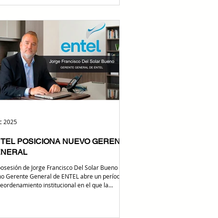
lizada ayer 29 de diciembre de 2025, el
sidente del Directorio, Álvaro Bazán Auza ,
nció oficialmente que la empresa estatal re
ic 2025
TEL POSICIONA NUEVO GERENTE
ENERAL
posesión de Jorge Francisco Del Solar Bueno
Gerente General de ENTEL abre un período
reordenamiento institucional en el que la
resa buscará fortalecer su gestión, mejorar
cesos y responder con mayor eficiencia a las
andas de conectividad que marcan el