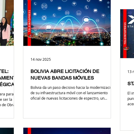
a competir
desa
usuarios y el peso que tiene Santa Cruz en el tejido
 El anuncio
pos
productivo na
com
una
mom
14 nov 2025
EL:
BOLIVIA ABRE LICITACIÓN DE
13 
AMIENTO
NUEVAS BANDAS MÓVILES
ST
ÉGICA
Bolivia da un paso decisivo hacia la modernización
de su infraestructura móvil con el lanzamiento
El 
para para un
oficial de nuevas licitaciones de espectro, un
punt
e ser la
movimiento que abre la puerta a mayor capacidad,
acer
io de Obras
mejores servicios y una nueva competencia
reg
como Álvaro
tecnológica en 2026. La ATT anunció formalmente el
lle
asumen la
inicio del proceso para adjudicar nuevas frecuencias
eco
móviles en Bolivia En un avance que transforma el
de Starlink a Boli
erminar con
mapa de conectividad en Bolivia, la Autoridad de
que
 digital. El