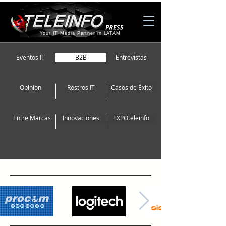
Your IT Media Partner in LATAM
Eventos IT
B2B
Entrevistas
Opinión
Rostros IT
Casos de Éxito
Entre Marcas
Innovaciones
EXPOteleinfo