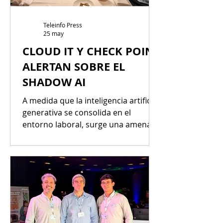
Sur. Bertha Gálvez, Account
Manager de Telxius para Chile y Bol
Teleinfo Press
25 may
CLOUD IT Y CHECK POINT
ALERTAN SOBRE EL
SHADOW AI
A medida que la inteligencia artificial
generativa se consolida en el
entorno laboral, surge una amenaza
silenciosa: el "Shadow AI", donde
datos confidenciales y credenciales
corporativas quedan expuestos
fuera del radar de TI. Para abordar
este desafío crítico, Cloud IT Bolivia y
Check Point Software Technologies
reunieron a líderes empresariales
en una cena estratégica exclusiva,