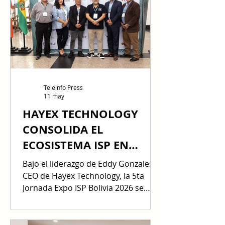
análisis de mercado y espacios de
relacionamiento con mayoristas y
canales, reforzando el papel de la
marca dentro del segmento de
impresión de alto rendimiento. Juan
Arturo Drew, Operations Manager
para Bolivia de Epson;
Teleinfo Press
11 may
HAYEX TECHNOLOGY
CONSOLIDA EL
ECOSISTEMA ISP EN
BOLIVIA
Bajo el liderazgo de Eddy Gonzales,
CEO de Hayex Technology, la 5ta
Jornada Expo ISP Bolivia 2026 se
posicionó como el epicentro
tecnológico en Bolivia. El Hotel Los
Tajibos fue el escenario donde