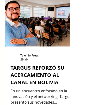
operadores, cooperativas y gigantes
de la fabricación convergieron para
definir la hoja de ruta de la banda
ancha en el país. Carlos Sanabria,
CEO de PIT Bolivia; Bertha Galvez,
Account Manager Chile & Bolivia en
Telxius; Edgar Del Carpio, Gerente
de Red e Ingeniería en AXS Bolivia
Teleinfo Press
29 abr
TARGUS REFORZÓ SU
ACERCAMIENTO AL
CANAL EN BOLIVIA
En un encuentro enfocado en la
innovación y el networking, Targus
presentó sus novedades