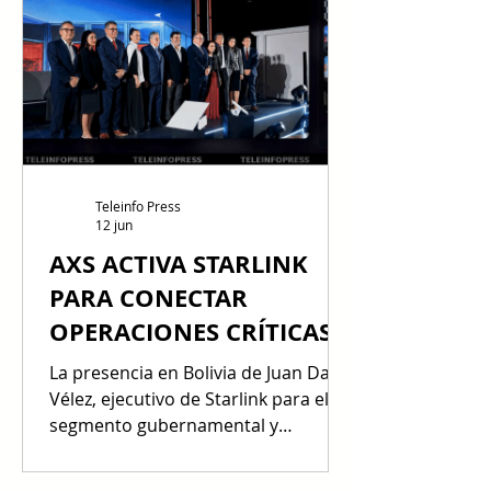
acompañando la transición
energética del país desde soluciones
eléctricas, solares y de
infraestructura. Con más de 40 años
de trayectoria en el mercado
boliviano, Mercantil León fortalece
su portafolio con solu
Teleinfo Press
12 jun
AXS ACTIVA STARLINK
PARA CONECTAR
OPERACIONES CRÍTICAS
SIN LÍMITES FÍSICOS
La presencia en Bolivia de Juan David
Vélez, ejecutivo de Starlink para el
segmento gubernamental y
empresarial de Latinoamérica y el
Caribe, marcó el peso estratégico