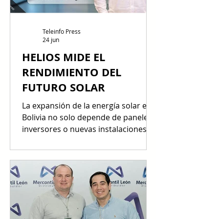
empresas requieren sistemas
eléctricos preparados para so
Teleinfo Press
24 jun
HELIOS MIDE EL
RENDIMIENTO DEL
FUTURO SOLAR
La expansión de la energía solar en
Bolivia no solo depende de paneles,
inversores o nuevas instalaciones.
También requiere precisión técnica,
medición confiable y soporte
especializado para asegurar que
cada sistema fotovoltaico opere con
eficiencia, seguridad y rendimiento
real. En el marco de Finergy 2026,
Helios destaca el valor de sus