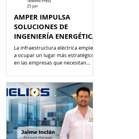
Teleinfo Press
25 jun
AMPER IMPULSA
SOLUCIONES DE
INGENIERÍA ENERGÉTICA
La infraestructura eléctrica empieza
a ocupar un lugar más estratégico
en las empresas que necesitan
operar con continuidad, eficiencia y
preparación para nuevas
tecnologías. En el marco de Finergy
2026, Amper Group plantea la
ingeniería energética como una
respuesta integral para proyectos
que requieren respaldo técnico,
calidad de energía y soluciones
capaces de acompañar los nuevos
desafíos del mercado. Cada vez más