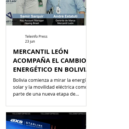
soluciones de prueba, calibración y
servicio técnico para acompañar
proyectos solares, eléctricos e
industriales que buscan mayor
confiabi
Teleinfo Press
23 jun
MERCANTIL LEÓN
ACOMPAÑA EL CAMBIO
ENERGÉTICO EN BOLIVIA
Bolivia comienza a mirar la energía
solar y la movilidad eléctrica como
parte de una nueva etapa de
eficiencia, ahorro y sostenibilidad.
En ese escenario, Mercantil León
refuerza su propuesta con marcas
especializadas, respaldo técnico y
más de 40 años de trayectoria,