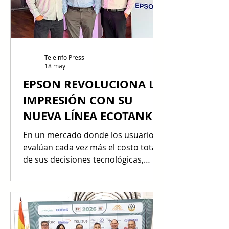
presentando una visión evolutiva y
herramientas de vanguardia
diseñadas para blindar los activo
Teleinfo Press
18 may
EPSON REVOLUCIONA LA
IMPRESIÓN CON SU
NUEVA LÍNEA ECOTANK
PRO
En un mercado donde los usuarios
evalúan cada vez más el costo total
de sus decisiones tecnológicas,
Epson presentó en Bolivia su nueva
serie EcoTank Pro durante una
jornada dirigida a su ecosistema
comercial. La actividad combinó
demostraciones de producto,