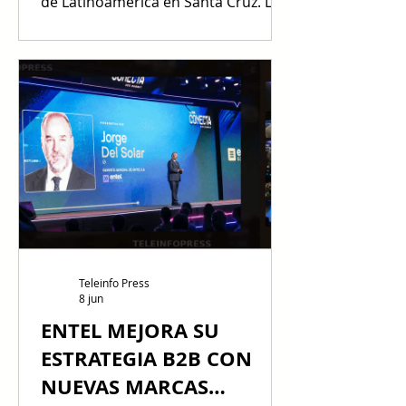
de Latinoamérica en Santa Cruz. La
iniciativa estratégica de E2V y el
distribuidor tecnológico DMC SA
inauguró, en Santa Cruz de la Sierra,
la primera estación eléctrica
vehicular integral de Latinoamérica
equipada al 100% con tecnología
Huawei Digital Power. El proyecto
introduce un ecosistema de carga
ultrarrápida de 240 kW asistido por
generación fotovoltaica y
almacenamiento inteligente,
rompiendo formal
Teleinfo Press
8 jun
ENTEL MEJORA SU
ESTRATEGIA B2B CON
NUEVAS MARCAS