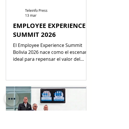
Teleinfo Press
13 mar
EMPLOYEE EXPERIENCE
SUMMIT 2026
El Employee Experience Summit
Bolivia 2026 nace como el escenario
ideal para repensar el valor del
capital humano en una era
dominada por la transformación
digital y los nuevos modelos de
trabajo. Grandes mentes
corporativas y especialistas de
múltiples industrias se darán cita
con un propósito claro y es el de
intercambiar vivencias,
metodologías innovadoras y casos
de éxito que ilustran la verdadera