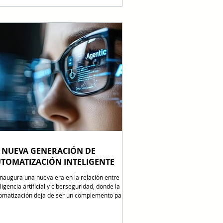
ntes autónomos y la automatización avanzada
ienzan a generar valor real en las operaciones
porativas. El informe The ROI of AI 2025 de
gle Cloud destaca que la IA está mejorando
cesos esenciales sin necesidad de renovar la
raestructura existente En su nuevo informe glob
 NUEVA GENERACIÓN DE
TOMATIZACIÓN INTELIGENTE
inaugura una nueva era en la relación entre
ligencia artificial y ciberseguridad, donde la
omatización deja de ser un complemento para
vertirse en el corazón operativo de las defensas
ernas, donde Cortex AgentiX integra respuesta
ontrol dentro de un marco operativo gobernado.