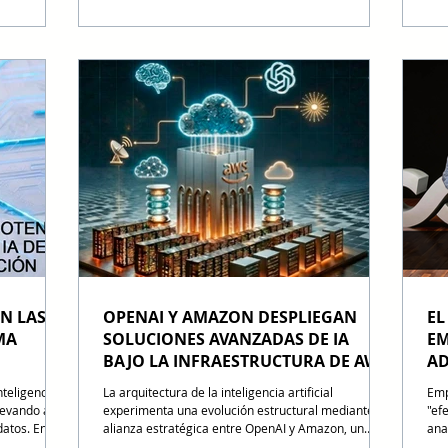
datos estructurados, la gobernanza, el contexto de
maq
 entornos de
negocio y los modelos predictivos especializados se
Com
gica entre
conviertan en la base para llevar la IA Agéntica a
en 
afío actual
procesos reales de negocio. SAP adquiere Prior
par
n transformar
Labs y Dremio para fortalecer su estrategia de IA
aut
das en
Agéntica SAP refuerza su estrateg
un 
rantizar el
N LAS
OPENAI Y AMAZON DESPLIEGAN
EL
MA
SOLUCIONES AVANZADAS DE IA
EM
BAJO LA INFRAESTRUCTURA DE AWS
AD
ET
teligencia
La arquitectura de la inteligencia artificial
Emp
levando al
experimenta una evolución estructural mediante la
"ef
datos. En
alianza estratégica entre OpenAI y Amazon, un
ana
 su
ecosistema de inversión de 50,000 millones de
Clou