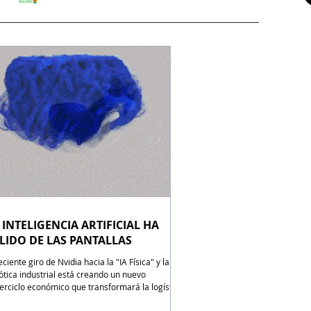
 INTELIGENCIA ARTIFICIAL HA
LIDO DE LAS PANTALLAS
eciente giro de Nvidia hacia la "IA Física" y la
ótica industrial está creando un nuevo
erciclo económico que transformará la logística,
agro y la minería. Si tu empresa depende de