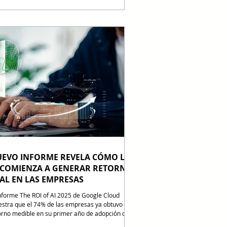
pecto, Jean Pierre Antelo, Presidente de CAINCO,
su discurso de Posesión indicó que este cambio
imiza la competitividad y eficiencia en sectores
ve como agro, banca y logística. AudioNews: La
nsformación digital en el país ya no responde a
 evolución gradual. Much
EVO INFORME REVELA CÓMO LA
 COMIENZA A GENERAR RETORNO
AL EN LAS EMPRESAS
informe The ROI of AI 2025 de Google Cloud
stra que el 74% de las empresas ya obtuvo un
orno medible en su primer año de adopción de
 marcando el inicio de una etapa en la que los