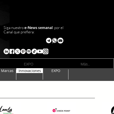
Siga nuestro
e-News semanal
por el
Canal que prefiera:
EXPO
Más...
e Marcas
Innovaciones
EXPO