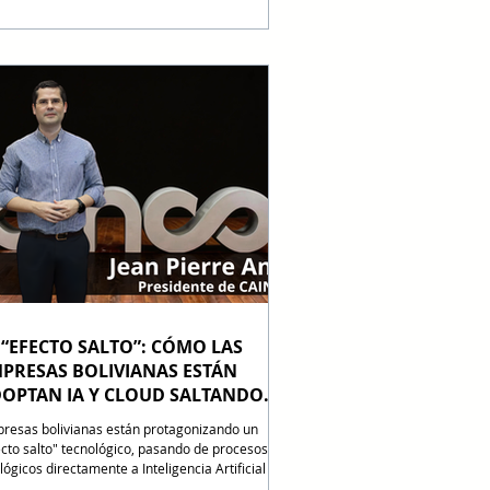
uinaria pesada, tu infraestructura de red (Edge
puting e IoT) debe actualizarse hoy. Descubre
este análisis de TeleinfoPress cómo prepararte
a rentabilizar la era de las máquinas
ónomas. La inteligencia artificial acaba de ganar
cuerpo físico. El gigante tecnológico N
 “EFECTO SALTO”: CÓMO LAS
PRESAS BOLIVIANAS ESTÁN
OPTAN IA Y CLOUD SALTANDO
APAS INTERMEDIAS
resas bolivianas están protagonizando un
ecto salto" tecnológico, pasando de procesos
lógicos directamente a Inteligencia Artificial y
d para liderar el sector B2B de cara al 2026. Al