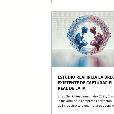
una partida de "soporte" para convertir
núcleo del EBITDA. El nuevo ecosistem
rentabilidad: 5 ejes clave que definen la
tecnológica en Bolivia este 2026. Audi
la alta gerencia boliviana, estas son las
palancas de inversión que están sepa
ESTUDIO REAFIRMA LA BRE
EXISTENTE DE CAPTURAR EL
REAL DE LA IA
En su 3er AI Readiness Index 2025, Cisc
la mayoría de las empresas enfrentan 
de infraestructura que frena su adopció
pese a la urgencia que representa esta 