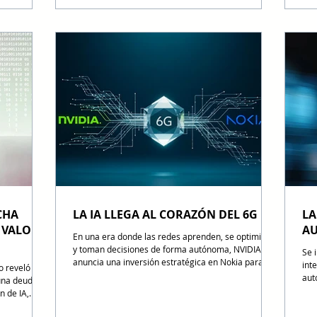
se en el
internacionales, donde examinan cómo la IA incide
age
a de
en la investigación criminal, la modernización
com
 inversión
institucional y la protección de los derechos
cor
oNews: Para
humanos. Este seminario reúne a magistrados,
Goo
 cinco
fiscales y especialistas para analizar los riesgos,
pro
alcances y desafíos éticos de la inteligencia ar
inf
CHA
LA IA LLEGA AL CORAZÓN DEL 6G
LA
 VALOR
AU
En una era donde las redes aprenden, se optimizan
y toman decisiones de forma autónoma, NVIDIA
Se 
anuncia una inversión estratégica en Nokia para
inte
o reveló que
impulsar una nueva generación de redes móviles
aut
una deuda
basadas en inteligencia artificial, orientadas a
con
n de IA,
acelerar la transición hacia el 6G y dar inicio a la
mod
era. AI
era AI-RAN (Artificial Intelligence Radio Access
y c