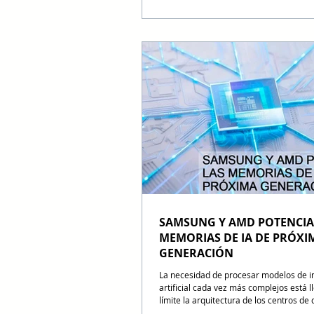
forma segura, trazable y gobernada en
nube híbrida. Esta colaboración estraté
Red Hat y NVIDIA resuelve el mayor des
de la IA corporativa, el cual consiste e
los proyectos piloto y las pruebas aisla
operaciones reales y escalables para ga
control total sobre los datos, la infra
SAMSUNG Y AMD POTENCIA
MEMORIAS DE IA DE PRÓXI
GENERACIÓN
La necesidad de procesar modelos de in
artificial cada vez más complejos está l
límite la arquitectura de los centros de 
este contexto, Samsung y AMD amplían