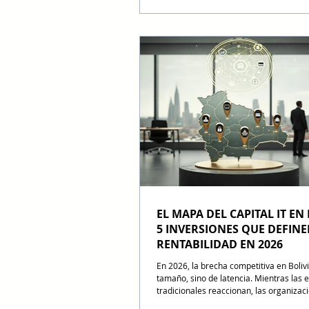
colaboración para integrar memorias
plataformas de alto rendimiento, con el
optimizar la transferencia de datos y r
creciente demanda global de infraestru
IA. Samsung y AMD anunciaron mediante
comunicado de prensa la expansión de su
colaboraci
EL MAPA DEL CAPITAL IT EN 
5 INVERSIONES QUE DEFINE
RENTABILIDAD EN 2026
En 2026, la brecha competitiva en Boliv
tamaño, sino de latencia. Mientras las
tradicionales reaccionan, las organizac
ejecutan. La inversión tecnológica ha d