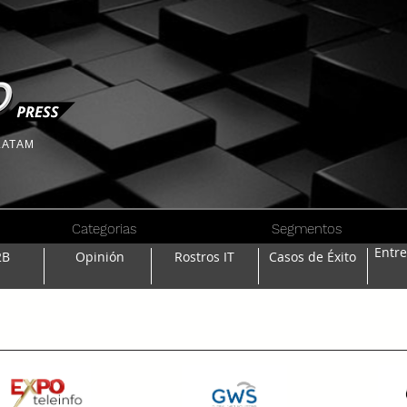
 LATAM
Categorias
Segmentos
Entr
2B
Opinión
Rostros IT
Casos de Éxito