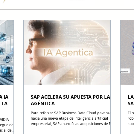
A IA
SAP ACELERA SU APUESTA POR LA IA
LA
 LA
AGÉNTICA
SA
Para reforzar SAP Business Data Cloud y avanzar
El r
hacia una nueva etapa de inteligencia artificial
rob
NVIDIA
empresarial, SAP anunció las adquisiciones de Prior
sup
iegue de
Labs y Dremio, donde la compañía busca que los
el 
icial de