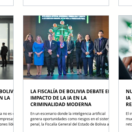
 HBM4 en
dólares que unifica la infraestructura de AWS con la
res
 objetivo de
potencia de los chips Trainium para desplegar
en 
esponder a la
modelos avanzados a escala productiva mundial.
opt
ctura para
OpenAI y Amazon sellan una alianza estratégica
cla
que establece un marco de colaboración sistémica
tra
respaldado por una inversión de hasta 50,000 mil
una
BOLIVIA:
LA FISCALÍA DE BOLIVIA DEBATE EL
NU
N LA
IMPACTO DE LA IA EN LA
IA
CRIMINALIDAD MODERNA
RE
ia no es de
En un escenario donde la inteligencia artificial
El 
 empresas
genera oportunidades como riesgos en el sistema
mue
iones líderes
penal, la Fiscalía General del Estado de Bolivia abrió
ret
ejado de ser
un debate junto a expertos nacionales e
IA,