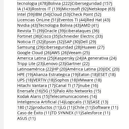
478 entradas
222 entradas
157 entr
tecnologia
(478)
Bolivia
(222)
Ciberseguridad
(157)
143 entradas
139 entradas
92 entradas
63 ent
IA
(143)
Rostros IT
(139)
Microsoft
(92)
Netskope
(63)
59 entradas
54 entradas
53 entradas
52 entradas
Intel
(59)
IBM
(54)
Cloud
(53)
Check Point
(52)
51 entradas
44 entradas
43 entrad
Licencias OnLine
(51)
Eventos TI
(44)
Red Hat
(43)
43 entradas
43 entradas
41 entradas
Nvidia
(43)
Tecnologia Bolivia
(43)
AMD
(41)
39 entradas
39 entradas
36 entradas
Revista TI
(39)
Oracle
(39)
ciberataques
(36)
36 entradas
35 entradas
33 entradas
Fortinet
(36)
Cisco
(35)
Schneider Electric
(33)
32 entradas
32 entradas
30 entradas
29 entradas
Noticia IT
(32)
Epson
(32)
SAP
(30)
Dell
(29)
29 entradas
28 entradas
27 entradas
Samsung
(29)
ciberseguridad
(28)
Huawei
(27)
26 entradas
26 entradas
25 entradas
Google Cloud
(26)
AWS
(26)
Veeam
(25)
25 entradas
24 entradas
24 ent
America Latina
(25)
Kaspersky
(24)
IA generativa
(24)
23 entradas
23 entradas
22 entradas
Tripp Lite
(23)
Lenovo
(23)
Gartner
(22)
22 entradas
20 entradas
20 entradas
20 e
Latinoamérica
(22)
HP
(20)
América Latina
(20)
IDC
(20)
19 entradas
19 entradas
18 entradas
18 ent
HPE
(19)
Alianza Estrategica
(19)
Eaton
(18)
ESET
(18)
18 entradas
18 entradas
18 entradas
18 entradas
UPS
(18)
VERTIV
(18)
Sophos
(18)
VMware
(18)
17 entradas
17 entradas
16 entradas
Hitachi Vantara
(17)
Canal TI
(17)
nube
(16)
16 entradas
15 entradas
15 entradas
Enersafe
(16)
5G
(15)
Palo Alto Networks
(15)
15 entradas
14 entradas
Kodak Alaris
(15)
Telecomunicaciones
(14)
14 entradas
13 entradas
13 entrada
Inteligencia Artificial
(14)
Logicalis
(13)
SASE
(13)
12 entradas
11 entradas
11 entradas
11 entradas
11 en
180
(12)
productos
(11)
LG
(11)
Chile
(11)
Software
(11)
11 entradas
11 entradas
11 entrad
Caso de Éxito
(11)
TD SYNNEX
(11)
Salesforce
(11)
11 entradas
ASUS
(11)