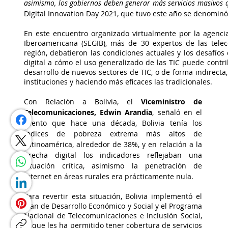
asimismo, los gobiernos deben generar más servicios masivos qu
Digital Innovation Day 2021, que tuvo este año se denominó
En este encuentro organizado virtualmente por la agencia
Iberoamericana (SEGIB), más de 30 expertos de las tele
región, debatieron las condiciones actuales y los desafíos
digital a cómo el uso generalizado de las TIC puede contrib
desarrollo de nuevos sectores de TIC, o de forma indirect
instituciones y haciendo más eficaces las tradicionales.
Con Relación a Bolivia, el 
Viceministro de 
Telecomunicaciones, Edwin Arandia
, señaló en el 
evento que hace una década, Bolivia tenía los 
índices de pobreza extrema más altos de 
Latinoamérica, alrededor de 38%, y en relación a la 
brecha digital los indicadores reflejaban una 
situación crítica, asimismo la penetración de 
Internet en áreas rurales era prácticamente nula.
Para revertir esta situación, Bolivia implementó el 
Plan de Desarrollo Económico y Social y el Programa 
Nacional de Telecomunicaciones e Inclusión Social, 
lo que les ha permitido tener cobertura de servicios 