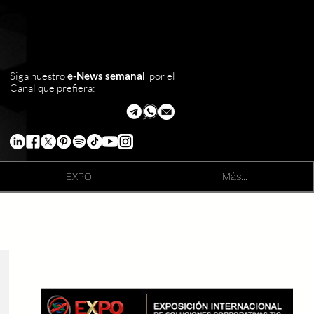
Siga nuestro
e-News semanal
por el
Canal que prefiera:
EXPO
Más...