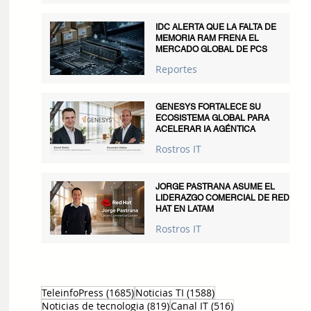
IDC ALERTA QUE LA FALTA DE
MEMORIA RAM FRENA EL
MERCADO GLOBAL DE PCS
Reportes
GENESYS FORTALECE SU
ECOSISTEMA GLOBAL PARA
ACELERAR IA AGÉNTICA
Rostros IT
JORGE PASTRANA ASUME EL
LIDERAZGO COMERCIAL DE RED
HAT EN LATAM
Rostros IT
1685 entradas
1588 entradas
TeleinfoPress
(1685)
Noticias TI
(1588)
819 entradas
516 entradas
Noticias de tecnologia
(819)
Canal IT
(516)