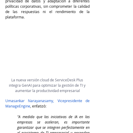
privacidad de datos y adaptación a diferentes 
políticas corporativas, sin comprometer la calidad 
de las respuestas ni el rendimiento de la 
plataforma.
La nueva versión cloud de ServiceDesk Plus 
integra GenAI para optimizar la gestión de TI y 
aumentar la productividad empresarial
Umasankar Narayanasamy, Vicepresidente de 
ManageEngine
, enfatizó:
"A medida que las iniciativas de IA en las 
empresas se aceleran, es importante 
garantizar que se integren perfectamente en 
el ecosistema de TI empresarial y aprendan 