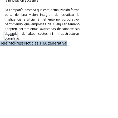
la innovación accesible.
La compañía destaca que esta actualización forma 
parte de una visión integral: democratizar la 
inteligencia artificial en el entorno corporativo, 
permitiendo que empresas de cualquier tamaño 
adopten herramientas avanzadas de soporte sin 
depender de altos costos ni infraestructuras 
complejas.
TeleinfoPress
Noticias TI
IA generativa
ManageEngine
ServiceDesk Plus
Ask Zia
Tendencias IA
Cloud
Últimas Noticias IT
Entradas recientes
Ver todo