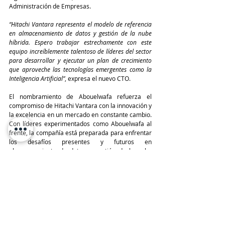
Administración de Empresas.
“Hitachi Vantara representa el modelo de referencia 
en almacenamiento de datos y gestión de la nube 
híbrida. Espero trabajar estrechamente con este 
equipo increíblemente talentoso de líderes del sector 
para desarrollar y ejecutar un plan de crecimiento 
que aproveche las tecnologías emergentes como la 
Inteligencia Artificial”
, expresa el nuevo CTO.
El nombramiento de Abouelwafa refuerza el 
compromiso de Hitachi Vantara con la innovación y 
la excelencia en un mercado en constante cambio. 
Con líderes experimentados como Abouelwafa al 
frente, la compañía está preparada para enfrentar 
los desafíos presentes y futuros en 
almacenamiento de datos y gestión de la nube 
híbrida.
TeleinfoPress
Noticias TI
Rostros IT
Hitachi Vantara
Rostros IT
HITACHI
Últimas Noticias IT