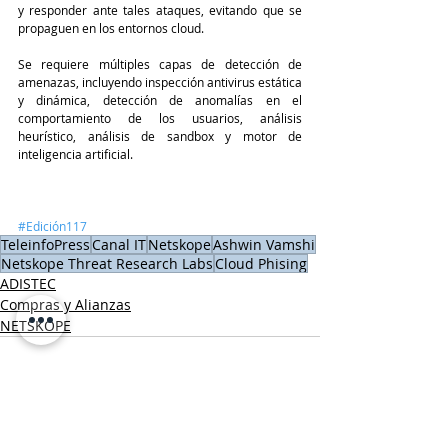
y responder ante tales ataques, evitando que se 
propaguen en los entornos cloud.
Se requiere múltiples capas de detección de 
amenazas, incluyendo inspección antivirus estática 
y dinámica, detección de anomalías en el 
comportamiento de los usuarios, análisis 
heurístico, análisis de sandbox y motor de 
inteligencia artificial.
#Edición117
TeleinfoPress
Canal IT
Netskope
Ashwin Vamshi
Netskope Threat Research Labs
Cloud Phising
ADISTEC
Compras y Alianzas
NETSKOPE
Entradas recientes
Ver todo