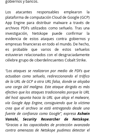
gobiernos y bancos.
Los atacantes responsables emplearon la 
plataforma de computación Cloud de Google (GCP) 
App Engine para distribuir malware a través de 
archivos PDFs utilizados como señuelo. Tras una 
investigación, Netskope puede confirmar la 
evidencia de estos ataques contra gobiernos y 
empresas financieras en todo el mundo. De hecho, 
es probable que varios de estos señuelos 
estuvieran relacionados con el desgraciadamente 
célebre grupo de ciberdelincuentes Cobalt Strike.
“Los ataques se realizaron por medio de PDFs que 
actuaban como señuelo, redireccionando el tráfico 
de la URL de GCP a otra URL falsa, donde se alojaba 
una carga útil maligna. Este ataque dirigido es más 
efectivo que los ataques tradicionales porque la URL 
del host apunta hacia la URL que aloja el malware, 
vía Google App Engine, consiguiendo que la víctima 
crea que el archivo se está entregando desde una 
fuente de confianza como Google”, expresa 
Ashwin 
Vamshi, Security Researcher de Netskope
. 
“Gracias a las capacidades de protección avanzada 
contra amenazas de Netskope pudimos detectar el 