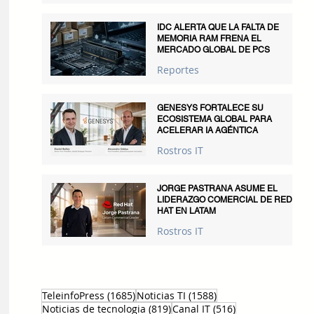
IDC ALERTA QUE LA FALTA DE
MEMORIA RAM FRENA EL
MERCADO GLOBAL DE PCS
Reportes
GENESYS FORTALECE SU
ECOSISTEMA GLOBAL PARA
ACELERAR IA AGÉNTICA
Rostros IT
JORGE PASTRANA ASUME EL
LIDERAZGO COMERCIAL DE RED
HAT EN LATAM
Rostros IT
1685 entradas
1588 entradas
TeleinfoPress
(1685)
Noticias TI
(1588)
819 entradas
516 entradas
Noticias de tecnologia
(819)
Canal IT
(516)