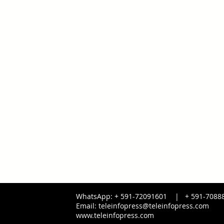
WhatsApp: + 591-72091601 |
+ 591-
7088
Email:
teleinfopress@teleinfopress.com
www.teleinfopress.com