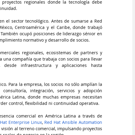
 proyectos regionales donde la tecnología debe 
tinuidad.
n el sector tecnológico. Antes de sumarse a Red 
éxico, Centroamérica y el Caribe, donde trabajó 
. También ocupó posiciones de liderazgo sénior en 
umplimiento normativo y desarrollo de socios.
erciales regionales, ecosistemas de partners y 
a una compañía que trabaja con socios para llevar 
, desde infraestructura y aplicaciones hasta 
co. Para la empresa, los socios no sólo amplían la 
nsultoría, integración, servicios y adopción 
érica Latina, donde muchas empresas necesitan 
er control, flexibilidad ni continuidad operativa.
sencia comercial en América Latina a través de 
Hat Enterprise Linux
, 
Red Hat Ansible Automation 
a visión al terreno comercial, impulsando proyectos 
 reales de negocio en la región.