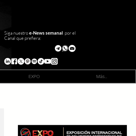
Siga nuestro
e-News semanal
por el
Canal que prefiera:
EXPO
Más...