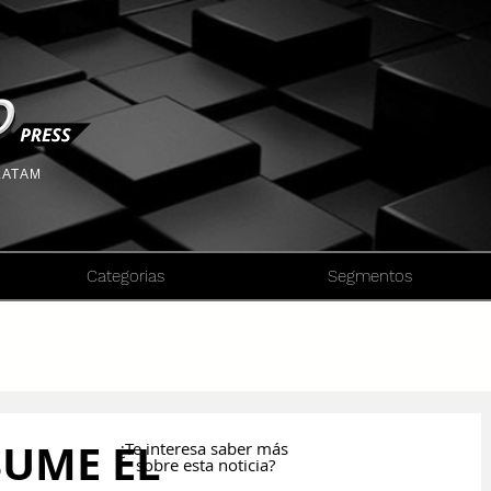
 LATAM
Categorias
Segmentos
SUME EL
¿Te interesa saber más
sobre esta noticia?