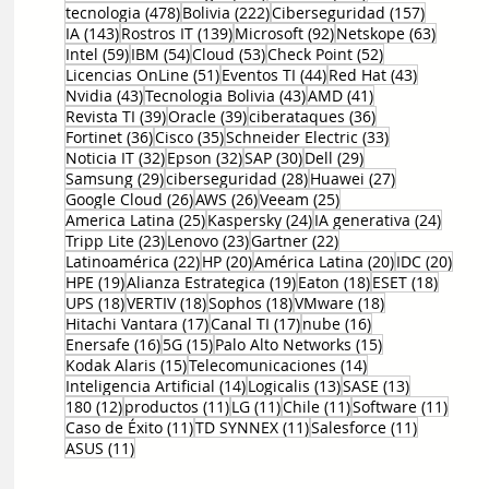
478 entradas
222 entradas
157 entr
tecnologia
(478)
Bolivia
(222)
Ciberseguridad
(157)
143 entradas
139 entradas
92 entradas
63 ent
IA
(143)
Rostros IT
(139)
Microsoft
(92)
Netskope
(63)
59 entradas
54 entradas
53 entradas
52 entradas
Intel
(59)
IBM
(54)
Cloud
(53)
Check Point
(52)
51 entradas
44 entradas
43 entrad
Licencias OnLine
(51)
Eventos TI
(44)
Red Hat
(43)
43 entradas
43 entradas
41 entradas
Nvidia
(43)
Tecnologia Bolivia
(43)
AMD
(41)
39 entradas
39 entradas
36 entradas
Revista TI
(39)
Oracle
(39)
ciberataques
(36)
36 entradas
35 entradas
33 entradas
Fortinet
(36)
Cisco
(35)
Schneider Electric
(33)
32 entradas
32 entradas
30 entradas
29 entradas
Noticia IT
(32)
Epson
(32)
SAP
(30)
Dell
(29)
29 entradas
28 entradas
27 entradas
Samsung
(29)
ciberseguridad
(28)
Huawei
(27)
26 entradas
26 entradas
25 entradas
Google Cloud
(26)
AWS
(26)
Veeam
(25)
25 entradas
24 entradas
24 ent
America Latina
(25)
Kaspersky
(24)
IA generativa
(24)
23 entradas
23 entradas
22 entradas
Tripp Lite
(23)
Lenovo
(23)
Gartner
(22)
22 entradas
20 entradas
20 entradas
20 e
Latinoamérica
(22)
HP
(20)
América Latina
(20)
IDC
(20)
19 entradas
19 entradas
18 entradas
18 ent
HPE
(19)
Alianza Estrategica
(19)
Eaton
(18)
ESET
(18)
18 entradas
18 entradas
18 entradas
18 entradas
UPS
(18)
VERTIV
(18)
Sophos
(18)
VMware
(18)
17 entradas
17 entradas
16 entradas
Hitachi Vantara
(17)
Canal TI
(17)
nube
(16)
16 entradas
15 entradas
15 entradas
Enersafe
(16)
5G
(15)
Palo Alto Networks
(15)
15 entradas
14 entradas
Kodak Alaris
(15)
Telecomunicaciones
(14)
14 entradas
13 entradas
13 entrada
Inteligencia Artificial
(14)
Logicalis
(13)
SASE
(13)
12 entradas
11 entradas
11 entradas
11 entradas
11 en
180
(12)
productos
(11)
LG
(11)
Chile
(11)
Software
(11)
11 entradas
11 entradas
11 entrad
Caso de Éxito
(11)
TD SYNNEX
(11)
Salesforce
(11)
11 entradas
ASUS
(11)