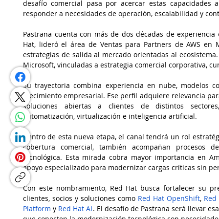
desafío comercial pasa por acercar estas capacidades a
responder a necesidades de operación, escalabilidad y con
Pastrana cuenta con más de dos décadas de experiencia e
Hat, lideró el área de Ventas para Partners de AWS en M
estrategias de salida al mercado orientadas al ecosistema
Microsoft, vinculadas a estrategia comercial corporativa, c
Su trayectoria combina experiencia en nube, modelos com
crecimiento empresarial. Ese perfil adquiere relevancia par
soluciones abiertas a clientes de distintos sectores
automatización, virtualización e inteligencia artificial.
Dentro de esta nueva etapa, el canal tendrá un rol estratégi
cobertura comercial, también acompañan procesos de co
tecnológica. Esta mirada cobra mayor importancia en Am
apoyo especializado para modernizar cargas críticas sin perd
Con este nombramiento, Red Hat busca fortalecer su pre
clientes, socios y soluciones como 
Red Hat OpenShift
, 
Red 
Platform
 y 
Red Hat AI
. El desafío de Pastrana será llevar es
que conecten la modernización tecnológica con necesidades