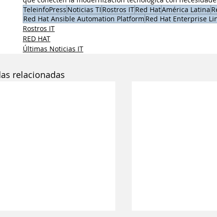
TeleinfoPress
Noticias TI
Rostros IT
Red Hat
América Latina
R
Red Hat Ansible Automation Platform
Red Hat Enterprise Li
Rostros IT
RED HAT
Últimas Noticias IT
das relacionadas