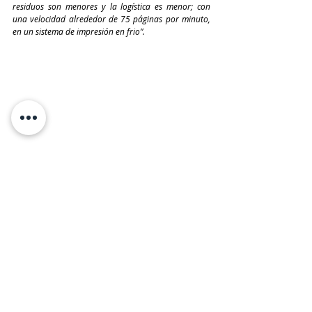
residuos son menores y la logística es menor; con 
una velocidad alrededor de 75 páginas por minuto, 
en un sistema de impresión en frio”.
#Edición117
DMC
EPSON
Destacadas
Entradas recientes
Ver todo