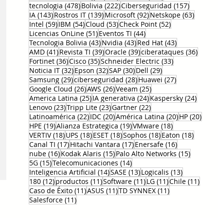
478 entradas
222 entradas
157 entr
tecnologia
(478)
Bolivia
(222)
Ciberseguridad
(157)
143 entradas
139 entradas
92 entradas
63 ent
IA
(143)
Rostros IT
(139)
Microsoft
(92)
Netskope
(63)
59 entradas
54 entradas
53 entradas
52 entradas
Intel
(59)
IBM
(54)
Cloud
(53)
Check Point
(52)
51 entradas
44 entradas
Licencias OnLine
(51)
Eventos TI
(44)
43 entradas
43 entradas
43 entradas
Tecnologia Bolivia
(43)
Nvidia
(43)
Red Hat
(43)
41 entradas
39 entradas
39 entradas
36 en
AMD
(41)
Revista TI
(39)
Oracle
(39)
ciberataques
(36)
36 entradas
35 entradas
33 entradas
Fortinet
(36)
Cisco
(35)
Schneider Electric
(33)
32 entradas
32 entradas
30 entradas
29 entradas
Noticia IT
(32)
Epson
(32)
SAP
(30)
Dell
(29)
29 entradas
28 entradas
27 entradas
Samsung
(29)
ciberseguridad
(28)
Huawei
(27)
26 entradas
26 entradas
25 entradas
Google Cloud
(26)
AWS
(26)
Veeam
(25)
25 entradas
24 entradas
24 ent
America Latina
(25)
IA generativa
(24)
Kaspersky
(24)
23 entradas
23 entradas
22 entradas
Lenovo
(23)
Tripp Lite
(23)
Gartner
(22)
22 entradas
20 entradas
20 entradas
20 e
Latinoamérica
(22)
IDC
(20)
América Latina
(20)
HP
(20)
19 entradas
19 entradas
18 entradas
HPE
(19)
Alianza Estrategica
(19)
VMware
(18)
18 entradas
18 entradas
18 entradas
18 entradas
18 entr
VERTIV
(18)
UPS
(18)
ESET
(18)
Sophos
(18)
Eaton
(18)
17 entradas
17 entradas
16 entradas
Canal TI
(17)
Hitachi Vantara
(17)
Enersafe
(16)
16 entradas
15 entradas
15 entr
nube
(16)
Kodak Alaris
(15)
Palo Alto Networks
(15)
15 entradas
14 entradas
5G
(15)
Telecomunicaciones
(14)
14 entradas
13 entradas
13 entrada
Inteligencia Artificial
(14)
SASE
(13)
Logicalis
(13)
12 entradas
11 entradas
11 entradas
11 entradas
11 en
180
(12)
productos
(11)
Software
(11)
LG
(11)
Chile
(11)
11 entradas
11 entradas
11 entradas
Caso de Éxito
(11)
ASUS
(11)
TD SYNNEX
(11)
11 entradas
Salesforce
(11)