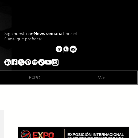
Siga nuestro
e-News semanal
por el
Canal que prefiera:
EXPO
Más...