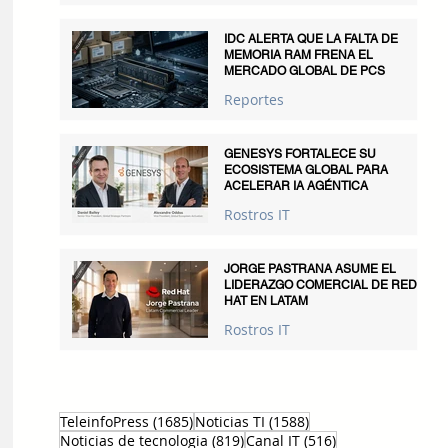
IDC ALERTA QUE LA FALTA DE
MEMORIA RAM FRENA EL
MERCADO GLOBAL DE PCS
Reportes
GENESYS FORTALECE SU
ECOSISTEMA GLOBAL PARA
ACELERAR IA AGÉNTICA
Rostros IT
JORGE PASTRANA ASUME EL
LIDERAZGO COMERCIAL DE RED
HAT EN LATAM
Rostros IT
1685 entradas
1588 entradas
TeleinfoPress
(1685)
Noticias TI
(1588)
819 entradas
516 entradas
Noticias de tecnologia
(819)
Canal IT
(516)