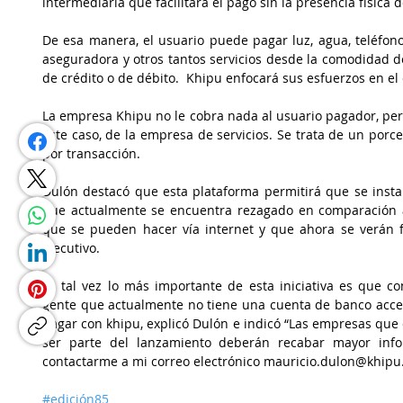
intermediaria que facilitará el pago sin la presencia física 
De esa manera, el usuario puede pagar luz, agua, teléfono, t
aseguradora y otros tantos servicios desde la comodidad de l
de crédito o de débito.  Khipu enfocará sus esfuerzos en el 
La empresa Khipu no le cobra nada al usuario pagador, pero
este caso, de la empresa de servicios. Se trata de un porce
por transacción. 
Dulón destacó que esta plataforma permitirá que se instal
que actualmente se encuentra rezagado en comparación a o
que se pueden hacer vía internet y que ahora se verán fa
ejecutivo. 
“Y, tal vez lo más importante de esta iniciativa es que co
gente que actualmente no tiene una cuenta de banco accede
pagar con khipu, explicó Dulón e indicó “Las empresas que e
ser parte del lanzamiento deberán recabar mayor info
contactarme a mi correo electrónico mauricio.dulon@khipu
#edición85