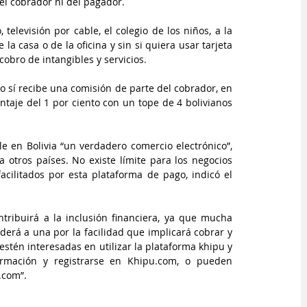
del cobrador ni del pagador. 
elevisión por cable, el colegio de los niños, a la 
a casa o de la oficina y sin si quiera usar tarjeta 
cobro de intangibles y servicios. 
 sí recibe una comisión de parte del cobrador, en 
ntaje del 1 por ciento con un tope de 4 bolivianos 
e en Bolivia “un verdadero comercio electrónico”, 
tros países. No existe límite para los negocios 
cilitados por esta plataforma de pago, indicó el 
ntribuirá a la inclusión financiera, ya que mucha 
rá a una por la facilidad que implicará cobrar y 
stén interesadas en utilizar la plataforma khipu y 
rmación y registrarse en Khipu.com, o pueden 
.com”. 