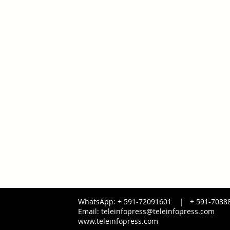
WhatsApp: + 591-72091601 |
+ 591-
7088
Email:
teleinfopress@teleinfopress.com
www.teleinfopress.com