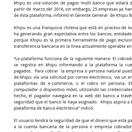
khipu es una solución de pagos multi banco que estará d
partir de marzo del 2016, sin embargo, 25 empresas ya han 
de ésta plataforma, informó el Gerente General  de Khipu Bol
Khipu es una franquicia chilena que está en proceso de local
ha generando gran expectativa entre los bancos, entidades
porque Khipu es la primera herramienta de pago exclusiv
transferencia bancaria en la línea actualmente operable en 
“La plataforma funciona de la siguiente manera: El cobra
se registra en khipu informando a la plataforma la cu
pagados.  Para cobrar  la empresa o persona natural puede
de khipu: vía una solicitud por correo electrónico,  vía un e
plataformas de e-commerce, o el cobro en persona. El
computador o dispositivo móvil, utilizando las credenciale
hecho, el pagador navegará en la web del banco a través
seguridad que el banco le haya asignado.  Khipu aspira a 
plataforma de banca electrónica” indicó.   
El usuario tendrá la seguridad de que el dinero que está 
a la cuenta bancaria de la persona o empresa cobrador