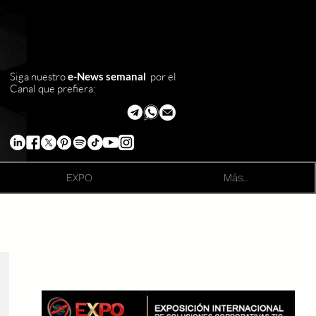
Siga nuestro
e-News semanal
por el
Canal que prefiera:
EXPO
Más...