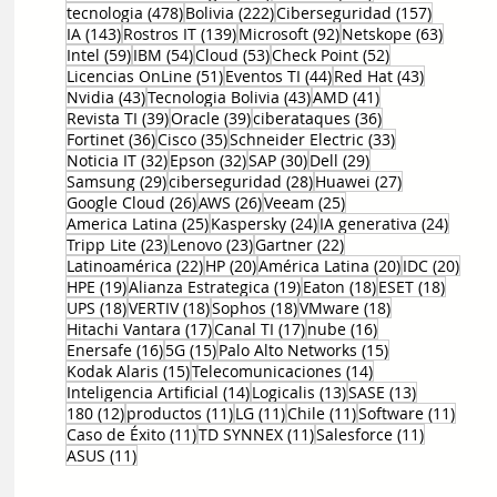
478 entradas
222 entradas
157 entr
tecnologia
(478)
Bolivia
(222)
Ciberseguridad
(157)
143 entradas
139 entradas
92 entradas
63 ent
IA
(143)
Rostros IT
(139)
Microsoft
(92)
Netskope
(63)
59 entradas
54 entradas
53 entradas
52 entradas
Intel
(59)
IBM
(54)
Cloud
(53)
Check Point
(52)
51 entradas
44 entradas
43 entrad
Licencias OnLine
(51)
Eventos TI
(44)
Red Hat
(43)
43 entradas
43 entradas
41 entradas
Nvidia
(43)
Tecnologia Bolivia
(43)
AMD
(41)
39 entradas
39 entradas
36 entradas
Revista TI
(39)
Oracle
(39)
ciberataques
(36)
36 entradas
35 entradas
33 entradas
Fortinet
(36)
Cisco
(35)
Schneider Electric
(33)
32 entradas
32 entradas
30 entradas
29 entradas
Noticia IT
(32)
Epson
(32)
SAP
(30)
Dell
(29)
29 entradas
28 entradas
27 entradas
Samsung
(29)
ciberseguridad
(28)
Huawei
(27)
26 entradas
26 entradas
25 entradas
Google Cloud
(26)
AWS
(26)
Veeam
(25)
25 entradas
24 entradas
24 ent
America Latina
(25)
Kaspersky
(24)
IA generativa
(24)
23 entradas
23 entradas
22 entradas
Tripp Lite
(23)
Lenovo
(23)
Gartner
(22)
22 entradas
20 entradas
20 entradas
20 e
Latinoamérica
(22)
HP
(20)
América Latina
(20)
IDC
(20)
19 entradas
19 entradas
18 entradas
18 ent
HPE
(19)
Alianza Estrategica
(19)
Eaton
(18)
ESET
(18)
18 entradas
18 entradas
18 entradas
18 entradas
UPS
(18)
VERTIV
(18)
Sophos
(18)
VMware
(18)
17 entradas
17 entradas
16 entradas
Hitachi Vantara
(17)
Canal TI
(17)
nube
(16)
16 entradas
15 entradas
15 entradas
Enersafe
(16)
5G
(15)
Palo Alto Networks
(15)
15 entradas
14 entradas
Kodak Alaris
(15)
Telecomunicaciones
(14)
14 entradas
13 entradas
13 entrada
Inteligencia Artificial
(14)
Logicalis
(13)
SASE
(13)
12 entradas
11 entradas
11 entradas
11 entradas
11 en
180
(12)
productos
(11)
LG
(11)
Chile
(11)
Software
(11)
11 entradas
11 entradas
11 entrad
Caso de Éxito
(11)
TD SYNNEX
(11)
Salesforce
(11)
11 entradas
ASUS
(11)