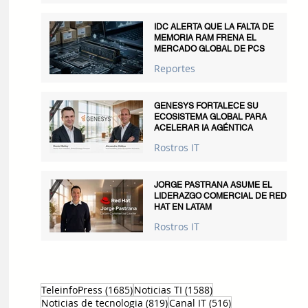
IDC ALERTA QUE LA FALTA DE
MEMORIA RAM FRENA EL
MERCADO GLOBAL DE PCS
Reportes
GENESYS FORTALECE SU
ECOSISTEMA GLOBAL PARA
ACELERAR IA AGÉNTICA
Rostros IT
JORGE PASTRANA ASUME EL
LIDERAZGO COMERCIAL DE RED
HAT EN LATAM
Rostros IT
1685 entradas
1588 entradas
TeleinfoPress
(1685)
Noticias TI
(1588)
819 entradas
516 entradas
Noticias de tecnologia
(819)
Canal IT
(516)