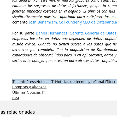
los clientes. Por este motivo marcas globales como FanDuel, 
eliminar las sorpresas de datos defectuosos, ya que la comp
generen impactos costosos en el negocio. El unirnos con IBM 
comentó,
 Josh Benamram, Co Founder y CEO de Databand.a
Por su parte 
Daniel Hernández, Gerente General de Datos 
empresas basadas en datos que dependen de datos confiable
misión crítica. Cuando no tienen acceso a los datos que n
detenerse por completo. Con la adquisición de Databand.a
capacidades de observabilidad para TI en aplicaciones, datos y 
socios la tecnología que necesitan para ofrecer datos confiables
TeleinfoPress
Noticias TI
Noticias de tecnologia
Canal IT
tecn
Compras y Alianzas
Últimas Noticias IT
IBM
das relacionadas