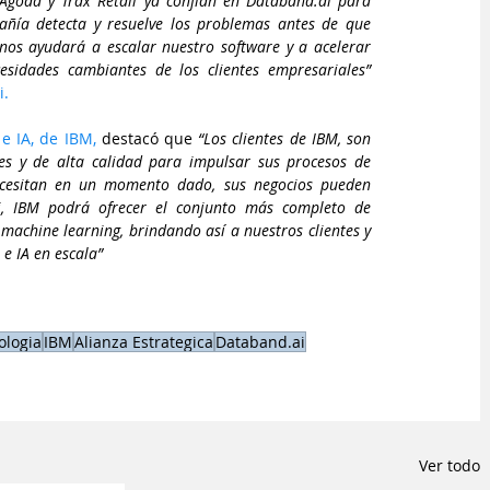
Agoda y Trax Retail ya confían en Databand.ai para 
añía detecta y resuelve los problemas antes de que 
nos ayudará a escalar nuestro software y a acelerar 
significativamente nuestra capacidad para satisfacer las necesidades cambiantes de los clientes empresariales” 
i.
e IA, de IBM,
 destacó que 
“Los clientes de IBM, son 
s y de alta calidad para impulsar sus procesos de 
ecesitan en un momento dado, sus negocios pueden 
i, IBM podrá ofrecer el conjunto más completo de 
machine learning, brindando así a nuestros clientes y 
 e IA en escala”
ologia
IBM
Alianza Estrategica
Databand.ai
Ver todo