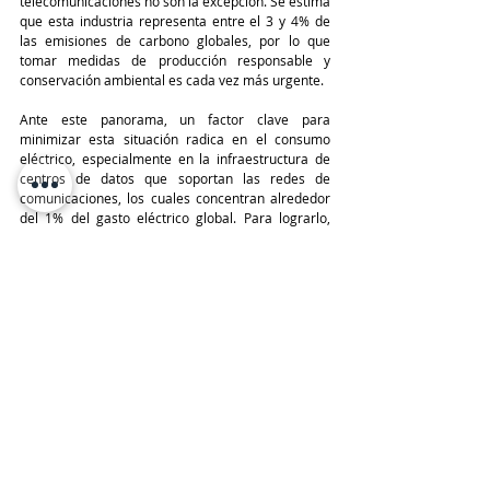
telecomunicaciones no son la excepción. Se estima 
que esta industria representa entre el 3 y 4% de 
las emisiones de carbono globales, por lo que 
tomar medidas de producción responsable y 
conservación ambiental es cada vez más urgente.
Ante este panorama, un factor clave para 
minimizar esta situación radica en el consumo 
eléctrico, especialmente en la infraestructura de 
centros de datos que soportan las redes de 
comunicaciones, los cuales concentran alrededor 
del 1% del gasto eléctrico global. Para lograrlo, 
apostar por hardware de menor consumo y mayor 
eficiencia energética resulta crítico, permitiendo 
disminuir el impacto ambiental de esta vertical 
significativamente.
Con miras en estas 4 tendencias, la oferta 
diferenciada entregada por 
AMD EPYC
, permite 
garantizar la eficiencia, disponibilidad y resiliencia 
de las redes, apalancando características 
innovadoras de rendimiento, velocidad y 
disponibilidad que ayuden a habilitar nuevas y 
mejores experiencias de conectividad para los 
usuarios, y al mismo tiempo, los sistemas de 