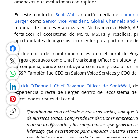
amenazas que evolucionan con rapidez.
En este contexto, 
SonicWall
 anunció, mediante 
comuni
Berger
 como 
Senior Vice President, Global Channels and 
mundial de canales y alianzas en Norteamérica, EMEA, APJ
fortalecer el ecosistema de MSPs, MSSPs y resellers, pr
oportunidades de ingresos recurrentes para partners de di
La diferencia del nombramiento está en el perfil de Ber
cargos ejecutivos como Chief Marketing Officer en BlueAlly,
la compañía, donde contribuyó a construir y escalar un 
MSSP. También fue CEO en Saicom Voice Services y COO de Vi
Patrick O'Donnell, Chief Revenue Officer de SonicWall
, d
experiencia directa de Berger dentro del ecosistema de
necesidades reales del canal.
“Jonathan no solo entiende a nuestros socios, sino que t
de nuestros socios. Comprende las decisiones empresarial
marcan la diferencia y los compromisos que generan conf
liderazgo que necesitamos para impulsar nuestra estrate
red global de socios siga siendo la más competitiva y con