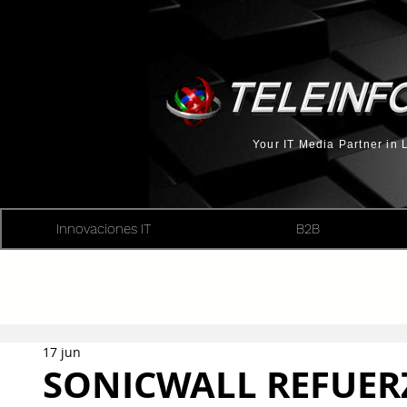
Your IT Media Partner in
Innovaciones IT
B2B
17 jun
SONICWALL REFUER