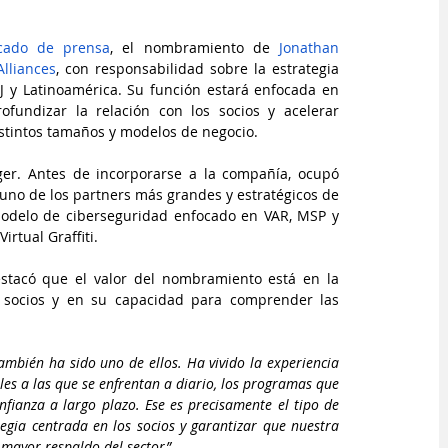
cado de prensa
, el nombramiento de 
Jonathan 
Alliances
, con responsabilidad sobre la estrategia 
 y Latinoamérica. Su función estará enfocada en 
ofundizar la relación con los socios y acelerar 
stintos tamaños y modelos de negocio.
ger. Antes de incorporarse a la compañía, ocupó 
 uno de los partners más grandes y estratégicos de 
modelo de ciberseguridad enfocado en VAR, MSP y 
rtual Graffiti.
estacó que el valor del nombramiento está en la 
 socios y en su capacidad para comprender las 
ambién ha sido uno de ellos. Ha vivido la experiencia 
es a las que se enfrentan a diario, los programas que 
ianza a largo plazo. Ese es precisamente el tipo de 
gia centrada en los socios y garantizar que nuestra 
 mayor respaldo del sector”
.