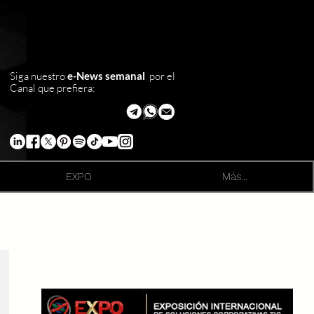
Siga nuestro
e-News semanal
por el
Canal que prefiera:
EXPO
Más...