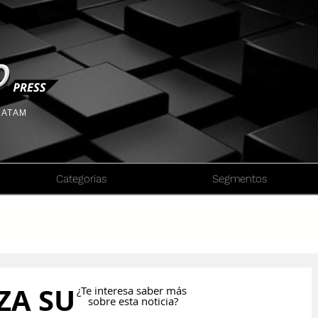
 LATAM
Categorias
Segmentos
ZA SU
¿Te interesa saber más
sobre esta noticia?