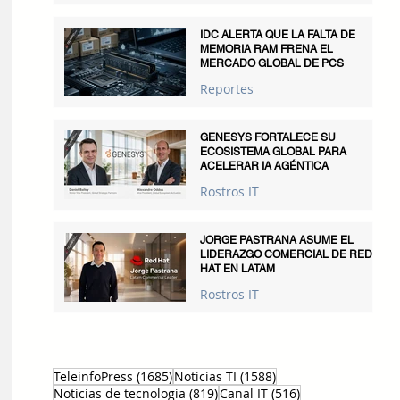
IDC ALERTA QUE LA FALTA DE
MEMORIA RAM FRENA EL
MERCADO GLOBAL DE PCS
Reportes
GENESYS FORTALECE SU
ECOSISTEMA GLOBAL PARA
ACELERAR IA AGÉNTICA
Rostros IT
JORGE PASTRANA ASUME EL
LIDERAZGO COMERCIAL DE RED
HAT EN LATAM
Rostros IT
1685 entradas
1588 entradas
TeleinfoPress
(1685)
Noticias TI
(1588)
819 entradas
516 entradas
Noticias de tecnologia
(819)
Canal IT
(516)