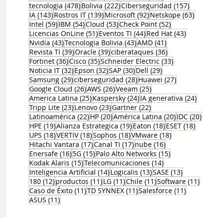
478 entradas
222 entradas
157 entr
tecnologia
(478)
Bolivia
(222)
Ciberseguridad
(157)
143 entradas
139 entradas
92 entradas
63 ent
IA
(143)
Rostros IT
(139)
Microsoft
(92)
Netskope
(63)
59 entradas
54 entradas
53 entradas
52 entradas
Intel
(59)
IBM
(54)
Cloud
(53)
Check Point
(52)
51 entradas
44 entradas
43 entrad
Licencias OnLine
(51)
Eventos TI
(44)
Red Hat
(43)
43 entradas
43 entradas
41 entradas
Nvidia
(43)
Tecnologia Bolivia
(43)
AMD
(41)
39 entradas
39 entradas
36 entradas
Revista TI
(39)
Oracle
(39)
ciberataques
(36)
36 entradas
35 entradas
33 entradas
Fortinet
(36)
Cisco
(35)
Schneider Electric
(33)
32 entradas
32 entradas
30 entradas
29 entradas
Noticia IT
(32)
Epson
(32)
SAP
(30)
Dell
(29)
29 entradas
28 entradas
27 entradas
Samsung
(29)
ciberseguridad
(28)
Huawei
(27)
26 entradas
26 entradas
25 entradas
Google Cloud
(26)
AWS
(26)
Veeam
(25)
25 entradas
24 entradas
24 ent
America Latina
(25)
Kaspersky
(24)
IA generativa
(24)
23 entradas
23 entradas
22 entradas
Tripp Lite
(23)
Lenovo
(23)
Gartner
(22)
22 entradas
20 entradas
20 entradas
20 e
Latinoamérica
(22)
HP
(20)
América Latina
(20)
IDC
(20)
19 entradas
19 entradas
18 entradas
18 ent
HPE
(19)
Alianza Estrategica
(19)
Eaton
(18)
ESET
(18)
18 entradas
18 entradas
18 entradas
18 entradas
UPS
(18)
VERTIV
(18)
Sophos
(18)
VMware
(18)
17 entradas
17 entradas
16 entradas
Hitachi Vantara
(17)
Canal TI
(17)
nube
(16)
16 entradas
15 entradas
15 entradas
Enersafe
(16)
5G
(15)
Palo Alto Networks
(15)
15 entradas
14 entradas
Kodak Alaris
(15)
Telecomunicaciones
(14)
14 entradas
13 entradas
13 entrada
Inteligencia Artificial
(14)
Logicalis
(13)
SASE
(13)
12 entradas
11 entradas
11 entradas
11 entradas
11 en
180
(12)
productos
(11)
LG
(11)
Chile
(11)
Software
(11)
11 entradas
11 entradas
11 entrad
Caso de Éxito
(11)
TD SYNNEX
(11)
Salesforce
(11)
11 entradas
ASUS
(11)