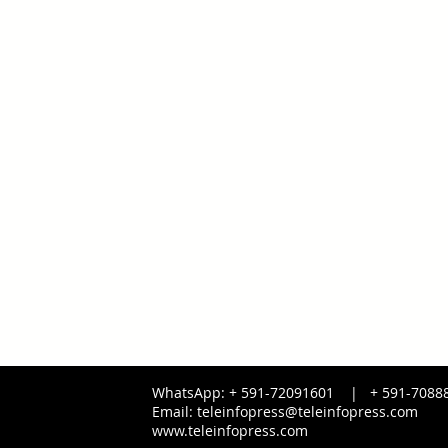
WhatsApp: + 591-72091601 |
+ 591-
7088
Email:
teleinfopress@teleinfopress.com
www.teleinfopress.com