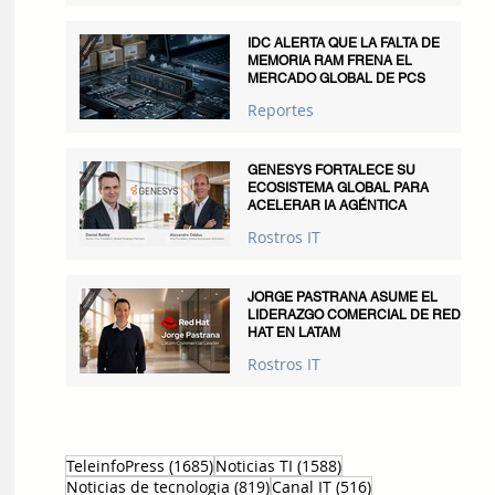
IDC ALERTA QUE LA FALTA DE
MEMORIA RAM FRENA EL
MERCADO GLOBAL DE PCS
Reportes
GENESYS FORTALECE SU
ECOSISTEMA GLOBAL PARA
ACELERAR IA AGÉNTICA
Rostros IT
JORGE PASTRANA ASUME EL
LIDERAZGO COMERCIAL DE RED
HAT EN LATAM
Rostros IT
1685 entradas
1588 entradas
TeleinfoPress
(1685)
Noticias TI
(1588)
819 entradas
516 entradas
Noticias de tecnologia
(819)
Canal IT
(516)