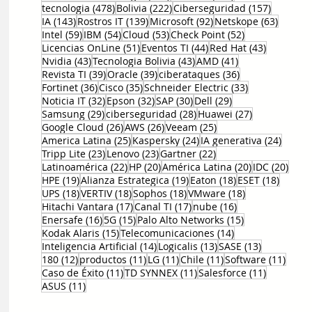
478 entradas
222 entradas
157 entr
tecnologia
(478)
Bolivia
(222)
Ciberseguridad
(157)
143 entradas
139 entradas
92 entradas
63 ent
IA
(143)
Rostros IT
(139)
Microsoft
(92)
Netskope
(63)
59 entradas
54 entradas
53 entradas
52 entradas
Intel
(59)
IBM
(54)
Cloud
(53)
Check Point
(52)
51 entradas
44 entradas
43 entrad
Licencias OnLine
(51)
Eventos TI
(44)
Red Hat
(43)
43 entradas
43 entradas
41 entradas
Nvidia
(43)
Tecnologia Bolivia
(43)
AMD
(41)
39 entradas
39 entradas
36 entradas
Revista TI
(39)
Oracle
(39)
ciberataques
(36)
36 entradas
35 entradas
33 entradas
Fortinet
(36)
Cisco
(35)
Schneider Electric
(33)
32 entradas
32 entradas
30 entradas
29 entradas
Noticia IT
(32)
Epson
(32)
SAP
(30)
Dell
(29)
29 entradas
28 entradas
27 entradas
Samsung
(29)
ciberseguridad
(28)
Huawei
(27)
26 entradas
26 entradas
25 entradas
Google Cloud
(26)
AWS
(26)
Veeam
(25)
25 entradas
24 entradas
24 ent
America Latina
(25)
Kaspersky
(24)
IA generativa
(24)
23 entradas
23 entradas
22 entradas
Tripp Lite
(23)
Lenovo
(23)
Gartner
(22)
22 entradas
20 entradas
20 entradas
20 e
Latinoamérica
(22)
HP
(20)
América Latina
(20)
IDC
(20)
19 entradas
19 entradas
18 entradas
18 ent
HPE
(19)
Alianza Estrategica
(19)
Eaton
(18)
ESET
(18)
18 entradas
18 entradas
18 entradas
18 entradas
UPS
(18)
VERTIV
(18)
Sophos
(18)
VMware
(18)
17 entradas
17 entradas
16 entradas
Hitachi Vantara
(17)
Canal TI
(17)
nube
(16)
16 entradas
15 entradas
15 entradas
Enersafe
(16)
5G
(15)
Palo Alto Networks
(15)
15 entradas
14 entradas
Kodak Alaris
(15)
Telecomunicaciones
(14)
14 entradas
13 entradas
13 entrada
Inteligencia Artificial
(14)
Logicalis
(13)
SASE
(13)
12 entradas
11 entradas
11 entradas
11 entradas
11 en
180
(12)
productos
(11)
LG
(11)
Chile
(11)
Software
(11)
11 entradas
11 entradas
11 entrad
Caso de Éxito
(11)
TD SYNNEX
(11)
Salesforce
(11)
11 entradas
ASUS
(11)