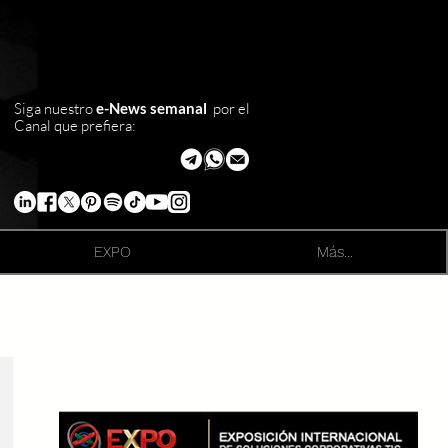
Siga nuestro
e-News semanal
por el
Canal que prefiera:
EXPO
Más...