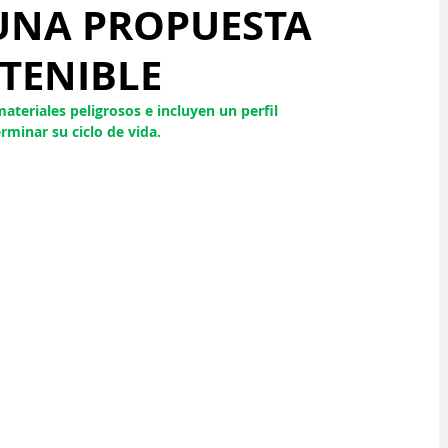
 UNA PROPUESTA
TENIBLE
 materiales peligrosos e incluyen un perfil 
rminar su ciclo de vida.