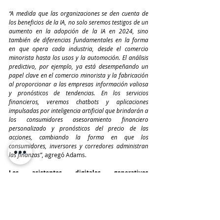
“A medida que las organizaciones se den cuenta de 
los beneficios de la IA, no solo seremos testigos de un 
aumento en la adopción de la IA en 2024, sino 
también de diferencias fundamentales en la forma 
en que opera cada industria, desde el comercio 
minorista hasta los usos y la automoción. El análisis 
predictivo, por ejemplo, ya está desempeñando un 
papel clave en el comercio minorista y la fabricación 
al proporcionar a las empresas información valiosa 
y pronósticos de tendencias. En los servicios 
financieros, veremos chatbots y aplicaciones 
impulsadas por inteligencia artificial que brindarán a 
los consumidores asesoramiento financiero 
personalizado y pronósticos del precio de las 
acciones, cambiando la forma en que los 
consumidores, inversores y corredores administran 
las finanzas”
, agregó Adams.
Los asistentes digitales generativos 
impulsados por IA redefinirán la innovación en 
todo el sector de servicios públicos
“En 2024, los copilotos inteligentes permitirán a las 
empresas de servicios públicos aprovechar el 