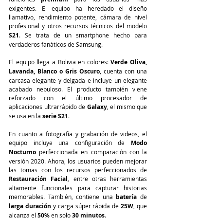
exigentes. El equipo ha heredado el diseño 
llamativo, rendimiento potente, cámara de nivel 
profesional y otros recursos técnicos del modelo
S21
. Se trata de un smartphone hecho para 
verdaderos fanáticos de Samsung.
El equipo llega a Bolivia en colores: 
Verde Oliva, 
Lavanda, Blanco o Gris Oscuro
, cuenta con una 
carcasa elegante y delgada e incluye un elegante 
acabado nebuloso. El producto también viene 
reforzado con el último procesador de 
aplicaciones ultrarrápido de 
Galaxy
, el mismo que 
se usa en la 
serie S21
. 
En cuanto a fotografía y grabación de videos, el 
equipo incluye una configuración de 
Modo 
Nocturno 
perfeccionada en comparación con la 
versión 2020. Ahora, los usuarios pueden mejorar 
las tomas con los recursos perfeccionados de 
Restauración Facial
, entre otras herramientas 
altamente funcionales para capturar historias 
memorables. También, contiene una 
batería 
de 
larga duración
 y carga súper rápida de 
25W
, que 
alcanza el
 50%
 en solo 
30 minutos
.