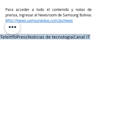
Para acceder a todo el contenido y notas de 
prensa, ingresar al Newsroom de Samsung Bolivia: 
https://news.samsungplus.com.bo/news
TeleinfoPress
Noticias de tecnologia
Canal IT
Bolivia
Eventos TI
Samsung
Galaxy S21 FE
Eventos IT y Reconocimientos
SAMSUNG
Entradas recientes
Ver todo