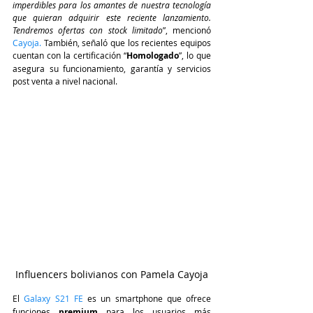
imperdibles para los amantes de nuestra tecnología 
que quieran adquirir este reciente lanzamiento. 
Tendremos ofertas con stock limitado
”, mencionó
Cayoja
.
 También, señaló que los recientes equipos 
cuentan con la certificación “
Homologado
”, lo que 
asegura su funcionamiento, garantía y servicios 
post venta a nivel nacional.
Influencers bolivianos con Pamela Cayoja
El 
Galaxy S21 FE 
es
un smartphone que ofrece 
funciones
premium 
para los usuarios más 