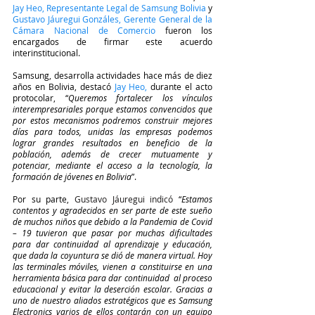
Jay Heo
, Representante Legal de Samsung Bolivia
 y 
Gustavo Jáuregui Gonzáles, Gerente General de la 
Cámara Nacional de Comercio
 fueron los 
encargados de firmar este acuerdo 
interinstitucional.
Samsung, desarrolla actividades hace más de diez 
años en Bolivia, destacó
 Jay Heo, 
durante el acto 
protocolar, “
Queremos fortalecer los vínculos 
interempresariales porque estamos convencidos que 
por estos mecanismos podremos construir mejores 
días para todos, unidas las empresas podemos 
lograr grandes resultados en beneficio de la 
población, además de crecer mutuamente y 
potenciar, mediante el acceso a la tecnología, la 
formación de jóvenes en Bolivia
”.
Por su parte,
Gustavo Jáuregui
 indicó
 “
Estamos 
contentos y agradecidos en ser parte de este sueño 
de muchos niños que debido a la Pandemia de Covid 
– 19 tuvieron que pasar por muchas dificultades 
para dar continuidad al aprendizaje y educación, 
que dada la coyuntura se dió de manera virtual. Hoy 
las terminales móviles, vienen a constituirse en una 
herramienta básica para dar continuidad  al proceso 
educacional y evitar la deserción escolar. Gracias a 
uno de nuestro aliados estratégicos que es Samsung 
Electronics varios de ellos contarán con un equipo 