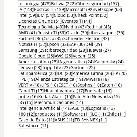
478 entradas
222 entradas
157 entr
tecnologia
(478)
Bolivia
(222)
Ciberseguridad
(157)
143 entradas
139 entradas
92 entradas
63 ent
IA
(143)
Rostros IT
(139)
Microsoft
(92)
Netskope
(63)
59 entradas
54 entradas
53 entradas
52 entradas
Intel
(59)
IBM
(54)
Cloud
(53)
Check Point
(52)
51 entradas
44 entradas
Licencias OnLine
(51)
Eventos TI
(44)
43 entradas
43 entradas
43 entradas
Tecnologia Bolivia
(43)
Nvidia
(43)
Red Hat
(43)
41 entradas
39 entradas
39 entradas
36 en
AMD
(41)
Revista TI
(39)
Oracle
(39)
ciberataques
(36)
36 entradas
35 entradas
33 entradas
Fortinet
(36)
Cisco
(35)
Schneider Electric
(33)
32 entradas
32 entradas
30 entradas
29 entradas
Noticia IT
(32)
Epson
(32)
SAP
(30)
Dell
(29)
29 entradas
28 entradas
27 entradas
Samsung
(29)
ciberseguridad
(28)
Huawei
(27)
26 entradas
26 entradas
25 entradas
Google Cloud
(26)
AWS
(26)
Veeam
(25)
25 entradas
24 entradas
24 ent
America Latina
(25)
IA generativa
(24)
Kaspersky
(24)
23 entradas
23 entradas
22 entradas
Lenovo
(23)
Tripp Lite
(23)
Gartner
(22)
22 entradas
20 entradas
20 entradas
20 e
Latinoamérica
(22)
IDC
(20)
América Latina
(20)
HP
(20)
19 entradas
19 entradas
18 entradas
HPE
(19)
Alianza Estrategica
(19)
VMware
(18)
18 entradas
18 entradas
18 entradas
18 entradas
18 entr
VERTIV
(18)
UPS
(18)
ESET
(18)
Sophos
(18)
Eaton
(18)
17 entradas
17 entradas
16 entradas
Canal TI
(17)
Hitachi Vantara
(17)
Enersafe
(16)
16 entradas
15 entradas
15 entr
nube
(16)
Kodak Alaris
(15)
Palo Alto Networks
(15)
15 entradas
14 entradas
5G
(15)
Telecomunicaciones
(14)
14 entradas
13 entradas
13 entrada
Inteligencia Artificial
(14)
SASE
(13)
Logicalis
(13)
12 entradas
11 entradas
11 entradas
11 entradas
11 en
180
(12)
productos
(11)
Software
(11)
LG
(11)
Chile
(11)
11 entradas
11 entradas
11 entradas
Caso de Éxito
(11)
ASUS
(11)
TD SYNNEX
(11)
11 entradas
Salesforce
(11)