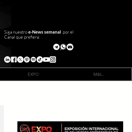
Siga nuestro
e-News semanal
por el
Canal que prefiera:
EXPO
Más...