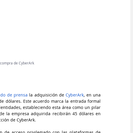
a compra de CyberArk
do de prensa
 la adquisición de 
CyberArk
, en una 
e dólares. Este acuerdo marca la entrada formal 
entidades, estableciendo esta área como un pilar 
 de la empresa adquirida recibirán 45 dólares en 
cción de CyberArk.
n de acceso privilegiado con las plataformas de 