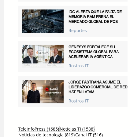
IDC ALERTA QUE LA FALTA DE
MEMORIA RAM FRENA EL
MERCADO GLOBAL DE PCS
Reportes
GENESYS FORTALECE SU
ECOSISTEMA GLOBAL PARA
ACELERAR IA AGÉNTICA
Rostros IT
JORGE PASTRANA ASUME EL
LIDERAZGO COMERCIAL DE RED
HAT EN LATAM
Rostros IT
1685 entradas
1588 entradas
TeleinfoPress
(1685)
Noticias TI
(1588)
819 entradas
516 entradas
Noticias de tecnologia
(819)
Canal IT
(516)