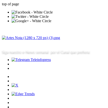
top of page
Siga nuestro
e-News semanal
por el Canal que prefiera: