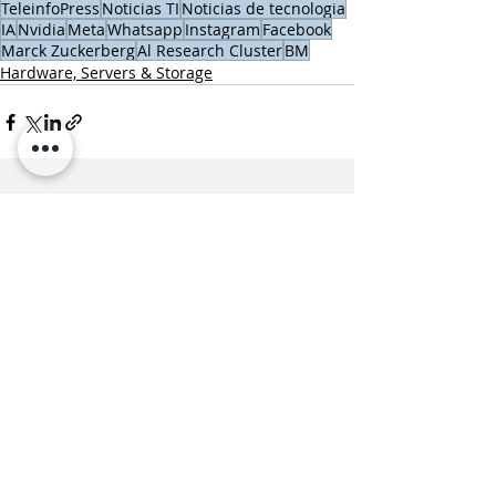
TeleinfoPress
Noticias TI
Noticias de tecnologia
IA
Nvidia
Meta
Whatsapp
Instagram
Facebook
Marck Zuckerberg
Al Research Cluster
BM
Hardware, Servers & Storage
Entradas recientes
Ver todo