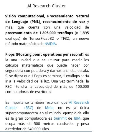
Al Research Cluster 
visión computacional, Procesamiento Natural 
de Lenguaje (PNL), reconocimiento de voz 
y 
más, que cuenta con una velocidad de
procesamiento de 1.895.000 teraflops 
(o 1.895 
exaflops) de TensorFloat-32 o TF32, un nuevo 
método matemático de 
NVIDIA
.
Flops (Floating point operations per second)
, es 
la una unidad que se utilizar para medir los 
cálculos matemáticos que puede hacer por 
segundo la computadora y darnos una idea escala. 
Si se dijera que 1 flops es caminar, 1 exaflops sería 
ir a la velocidad de la luz. Una vez terminada, la 
RSC  tendrá la capacidad de más de 100.000 
computadoras de escritorio.
Es importante 
también
 recordar que 
Al Research 
Cluster  (RSC
)
 de 
Meta
, no es la única 
supercomputadotra en el mundo, ejemplo de ello 
es la gran computadora es 
Summit
 de 
IBM
, que 
ocupa más de 500 metros cuadrados y pesa 
alrededor de 340.000 kilos.