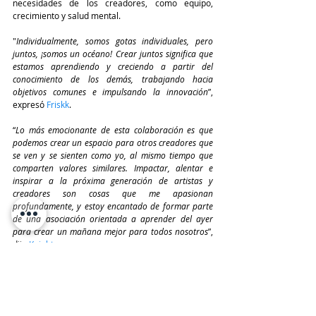
necesidades de los creadores, como equipo, 
crecimiento y salud mental. 
"
Individualmente, somos gotas individuales, pero 
juntos, ¡somos un océano! Crear juntos significa que 
estamos aprendiendo y creciendo a partir del 
conocimiento de los demás, trabajando hacia 
objetivos comunes e impulsando la innovación
”, 
expresó 
Friskk
.
“
Lo más emocionante de esta colaboración es que 
podemos crear un espacio para otros creadores que 
se ven y se sienten como yo, al mismo tiempo que 
comparten valores similares. Impactar, alentar e 
inspirar a la próxima generación de artistas y 
creadores son cosas que me apasionan 
profundamente, y estoy encantado de formar parte 
de una asociación orientada a aprender del ayer 
para crear un mañana mejor para todos nosotros
”, 
dijo
 Knight.
TeleinfoPress
Noticias TI
Noticias de tecnologia
tecnologia
Logitech
Logitech for Creators
Together We Create”
Erin Chin
Creator Society
Chloe Stafler
Friskk
JaQuel Knight
Josh Richards
King Jae
Tatted Poodle