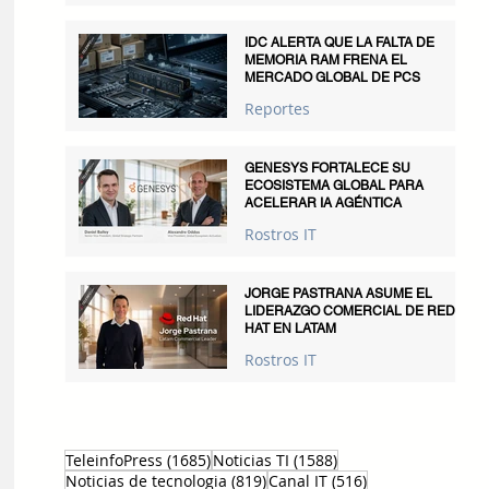
IDC ALERTA QUE LA FALTA DE
MEMORIA RAM FRENA EL
MERCADO GLOBAL DE PCS
Reportes
GENESYS FORTALECE SU
ECOSISTEMA GLOBAL PARA
ACELERAR IA AGÉNTICA
Rostros IT
JORGE PASTRANA ASUME EL
LIDERAZGO COMERCIAL DE RED
HAT EN LATAM
Rostros IT
1685 entradas
1588 entradas
TeleinfoPress
(1685)
Noticias TI
(1588)
819 entradas
516 entradas
Noticias de tecnologia
(819)
Canal IT
(516)