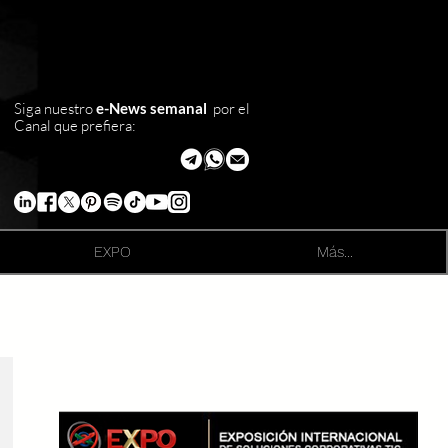
Siga nuestro
e-News semanal
por el
Canal que prefiera:
EXPO
Más...