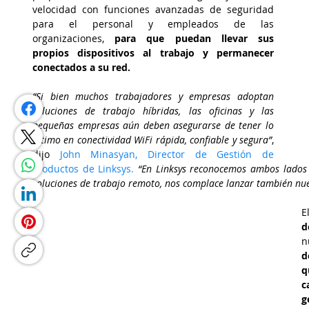
velocidad con funciones avanzadas de seguridad 
para el personal y empleados de las 
organizaciones,
 para que puedan llevar sus 
propios dispositivos al trabajo y permanecer 
conectados a su red.
“Si bien muchos trabajadores y empresas adoptan 
soluciones de trabajo híbridas, las oficinas y las 
pequeñas empresas aún deben asegurarse de tener lo 
último en conectividad WiFi rápida, confiable y segura”
, 
dijo 
John Minasyan, Director de Gestión de 
Productos de Linksys.
“En Linksys reconocemos ambos lados d
soluciones de trabajo remoto, nos complace lanzar también nue
El
d
n
d
q
c
g