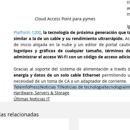
c
a
m
 Cloud Access Point para pymes
I
Platform 1200
, 
la tecnología de próxima generación que tr
similar a la de un cable y su rendimiento ultrarrápido.
 As
de inicio alojada en la nube y un editor de portal cauti
logotipos y gráficos de cualquier tamaño, términos de
administrar el acceso Wi-Fi con un código de acceso adicio
Gracias al soporte del sistema de alimentación a través 
energía y datos de un solo cable Ethernet 
permitiendo un
necesidad de un toma de CA o un adaptador de corriente.
TeleinfoPress
Noticias TI
Noticias de tecnologia
tecnologia
in
Hardware, Servers & Storage
Últimas Noticias IT
das relacionadas