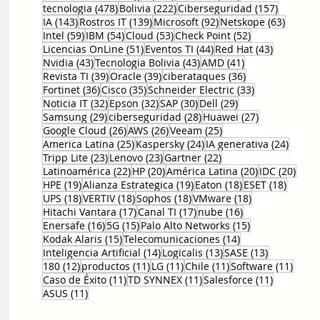
478 entradas
222 entradas
157 entr
tecnologia
(478)
Bolivia
(222)
Ciberseguridad
(157)
143 entradas
139 entradas
92 entradas
63 ent
IA
(143)
Rostros IT
(139)
Microsoft
(92)
Netskope
(63)
59 entradas
54 entradas
53 entradas
52 entradas
Intel
(59)
IBM
(54)
Cloud
(53)
Check Point
(52)
51 entradas
44 entradas
43 entrad
Licencias OnLine
(51)
Eventos TI
(44)
Red Hat
(43)
43 entradas
43 entradas
41 entradas
Nvidia
(43)
Tecnologia Bolivia
(43)
AMD
(41)
39 entradas
39 entradas
36 entradas
Revista TI
(39)
Oracle
(39)
ciberataques
(36)
36 entradas
35 entradas
33 entradas
Fortinet
(36)
Cisco
(35)
Schneider Electric
(33)
32 entradas
32 entradas
30 entradas
29 entradas
Noticia IT
(32)
Epson
(32)
SAP
(30)
Dell
(29)
29 entradas
28 entradas
27 entradas
Samsung
(29)
ciberseguridad
(28)
Huawei
(27)
26 entradas
26 entradas
25 entradas
Google Cloud
(26)
AWS
(26)
Veeam
(25)
25 entradas
24 entradas
24 ent
America Latina
(25)
Kaspersky
(24)
IA generativa
(24)
23 entradas
23 entradas
22 entradas
Tripp Lite
(23)
Lenovo
(23)
Gartner
(22)
22 entradas
20 entradas
20 entradas
20 e
Latinoamérica
(22)
HP
(20)
América Latina
(20)
IDC
(20)
19 entradas
19 entradas
18 entradas
18 ent
HPE
(19)
Alianza Estrategica
(19)
Eaton
(18)
ESET
(18)
18 entradas
18 entradas
18 entradas
18 entradas
UPS
(18)
VERTIV
(18)
Sophos
(18)
VMware
(18)
17 entradas
17 entradas
16 entradas
Hitachi Vantara
(17)
Canal TI
(17)
nube
(16)
16 entradas
15 entradas
15 entradas
Enersafe
(16)
5G
(15)
Palo Alto Networks
(15)
15 entradas
14 entradas
Kodak Alaris
(15)
Telecomunicaciones
(14)
14 entradas
13 entradas
13 entrada
Inteligencia Artificial
(14)
Logicalis
(13)
SASE
(13)
12 entradas
11 entradas
11 entradas
11 entradas
11 en
180
(12)
productos
(11)
LG
(11)
Chile
(11)
Software
(11)
11 entradas
11 entradas
11 entrad
Caso de Éxito
(11)
TD SYNNEX
(11)
Salesforce
(11)
11 entradas
ASUS
(11)