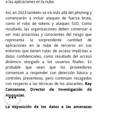
a las aplicaciones en la nube.
Así, en 2023 también se irá más allá del phishing y 
comenzarán a incluir ataques de fuerza bruta, 
como el robo de tokens y ataques SSO. Como 
resultado, las organizaciones deben comenzar a 
ser más proactivas y conscientes del riesgo que 
representa la sorprendente cantidad de 
aplicaciones en la nube de terceros en sus 
entornos que tienen rutas de acceso implícitas a 
datos confidenciales, como resultado del acceso 
dinámico otorgado a los usuarios finales. Es 
probable que vean que los proveedores 
comienzan a responder con detección básica y 
controles preventivos, pero continúan rezagados 
con respecto a las técnicas de los atacantes. 
Ray 
Canzanese, Director de Investigación de 
Amenazas.
La exposición de los datos a las amenazas 
internas empeorará antes de mejorar:
 La 
adaptación tras la pandemia a la que han tenido 
que hacer frente las organizaciones, y ahora a una 
plantilla remota, exige que las prácticas de 
seguridad evolucionen. Ahora los trabajadores se 