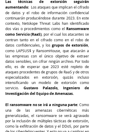
Las técnicas de extorsión seguirán 
aumentando:
  Los ataques que implican el cifrado 
de datos y el robo de información confidencial 
continuarán produciéndose durante 2023. En este 
contexto, Netskope Threat Labs han identificado 
dos vías o procedimientos como el 
Ransomware 
como Servicio (RaaS)
, por el cual los atacantes se 
centran tanto en el cifrado como en el robo de 
datos confidenciales, y los 
grupos de extorsión
, 
como LAPSUS$ y RansomHouse, que atacarán a 
las empresas con el único objetivo de extraer 
datos sensibles, sin cifrar ningún archivo. Por todo 
ello, es de esperar que 2023 esté repleto de 
ataques procedentes de grupos de RaaS y de otros 
especializados en extorsión, quizás incluso 
intensificando un modelo de extorsión como 
servicio. 
Gustavo Palazolo, Ingeniero de 
Investigación del Equipo de Amenazas.
El ransomware no se irá a ninguna parte:
 Como 
una de las amenazas cibernéticas más 
generalizadas, el ransomware se verá agravado 
por la inclusión de múltiples tácticas de extorsión, 
como la exfiltración de datos y el DDoS, por parte 
de los ciberdelincuentes. Y esto no va a cambiar en 