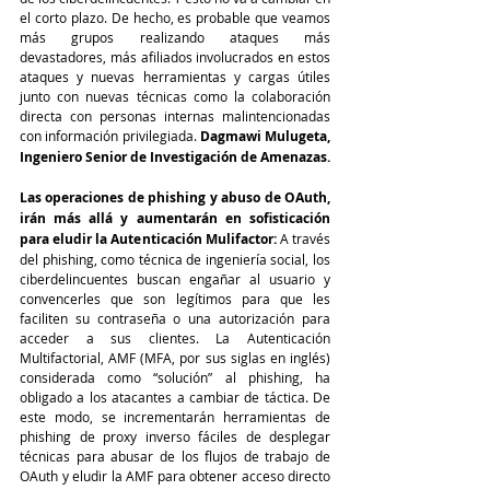
el corto plazo. De hecho, es probable que veamos 
más grupos realizando ataques más 
devastadores, más afiliados involucrados en estos 
ataques y nuevas herramientas y cargas útiles 
junto con nuevas técnicas como la colaboración 
directa con personas internas malintencionadas 
con información privilegiada. 
Dagmawi Mulugeta, 
Ingeniero Senior de Investigación de Amenazas.
Las operaciones de phishing y abuso de OAuth, 
irán más allá y aumentarán en sofisticación 
para eludir la Autenticación Mulifactor:
 A través 
del phishing, como técnica de ingeniería social, los 
ciberdelincuentes buscan engañar al usuario y 
convencerles que son legítimos para que les 
faciliten su contraseña o una autorización para 
acceder a sus clientes. La Autenticación 
Multifactorial, AMF (MFA, por sus siglas en inglés) 
considerada como “solución” al phishing, ha 
obligado a los atacantes a cambiar de táctica. De 
este modo, se incrementarán herramientas de 
phishing de proxy inverso fáciles de desplegar 
técnicas para abusar de los flujos de trabajo de 
OAuth y eludir la AMF para obtener acceso directo 