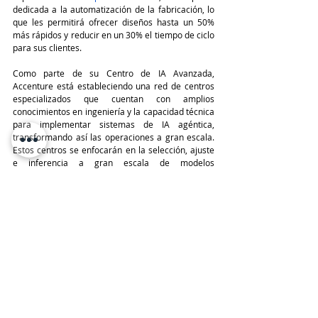
dedicada a la automatización de la fabricación, lo 
que les permitirá ofrecer diseños hasta un 50% 
más rápidos y reducir en un 30% el tiempo de ciclo 
para sus clientes.
Como parte de su Centro de IA Avanzada, 
Accenture está estableciendo una red de centros 
especializados que cuentan con amplios 
conocimientos en ingeniería y la capacidad técnica 
para implementar sistemas de IA agéntica, 
transformando así las operaciones a gran escala. 
Estos centros se enfocarán en la selección, ajuste 
e inferencia a gran escala de modelos 
fundamentales, lo que presenta importantes 
desafíos en términos de precisión, costo, latencia y 
cumplimiento durante la expansión del desarrollo. 
Además de las instalaciones ya existentes en 
Mountain View (California) y Bangalore, Accenture 
está agregando centros de ingeniería de IA 
Refinery en Singapur, Tokio, Málaga y Londres.
TeleinfoPress
Noticias TI
Nvidia
Accenture
NVIDIA AI Enterprise
Accenture AI Refinery
NVIDIA AI Foundry
NVIDIA Omniverse
Accenture NVIDIA Business Group