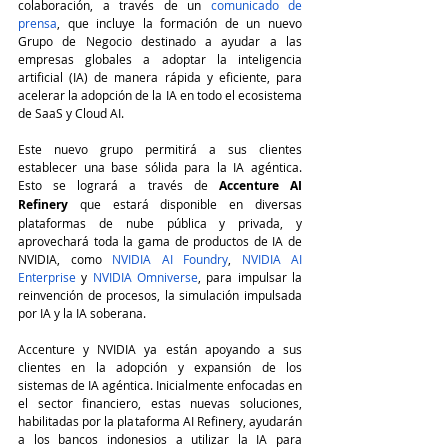
colaboración, a través de un 
comunicado de 
prensa
, que incluye la formación de un nuevo 
Grupo de Negocio destinado a ayudar a las 
empresas globales a adoptar la inteligencia 
artificial (IA) de manera rápida y eficiente, para 
acelerar la adopción de la IA en todo el ecosistema 
de SaaS y Cloud AI.
Este nuevo grupo permitirá a sus clientes 
establecer una base sólida para la IA agéntica. 
Esto se logrará a través de 
Accenture AI 
Refinery
 que estará disponible en diversas 
plataformas de nube pública y privada, y 
aprovechará toda la gama de productos de IA de 
NVIDIA, como 
NVIDIA AI Foundry
, 
NVIDIA AI 
Enterprise
 y 
NVIDIA Omniverse
, para impulsar la 
reinvención de procesos, la simulación impulsada 
por IA y la IA soberana.
Accenture y NVIDIA ya están apoyando a sus 
clientes en la adopción y expansión de los 
sistemas de IA agéntica. Inicialmente enfocadas en 
el sector financiero, estas nuevas soluciones, 
habilitadas por la plataforma AI Refinery, ayudarán 
a los bancos indonesios a utilizar la IA para 