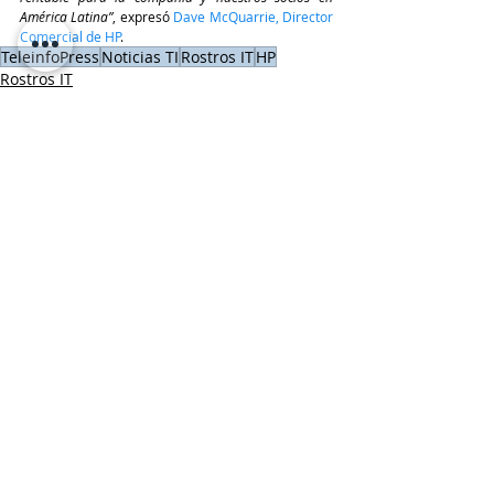
América Latina”
, expresó 
Dave McQuarrie, Director 
Comercial de HP
.
TeleinfoPress
Noticias TI
Rostros IT
HP
Rostros IT
HP / HPE
Últimas Noticias IT
Entradas recientes
Ver todo