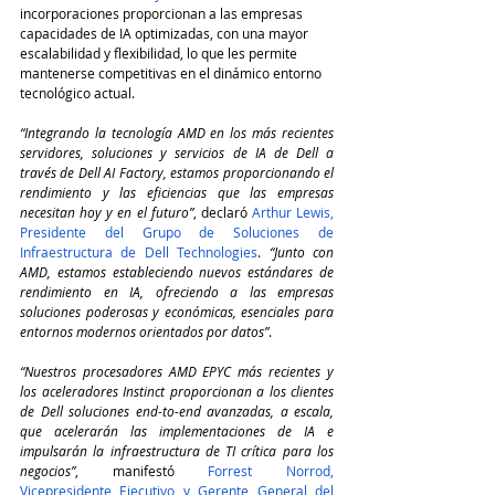
incorporaciones proporcionan a las empresas 
capacidades de IA optimizadas, con una mayor 
escalabilidad y flexibilidad, lo que les permite 
mantenerse competitivas en el dinámico entorno 
tecnológico actual.
“Integrando la tecnología AMD en los más recientes 
servidores, soluciones y servicios de IA de Dell a 
través de Dell AI Factory, estamos proporcionando el 
rendimiento y las eficiencias que las empresas 
necesitan hoy y en el futuro”
, declaró 
Arthur Lewis, 
Presidente del Grupo de Soluciones de 
Infraestructura de Dell Technologies
. 
“Junto con 
AMD, estamos estableciendo nuevos estándares de 
rendimiento en IA, ofreciendo a las empresas 
soluciones poderosas y económicas, esenciales para 
entornos modernos orientados por datos”
.
“Nuestros procesadores AMD EPYC más recientes y 
los aceleradores Instinct proporcionan a los clientes 
de Dell soluciones end-to-end avanzadas, a escala, 
que acelerarán las implementaciones de IA e 
impulsarán la infraestructura de TI crítica para los 
negocios”
, manifestó 
Forrest Norrod, 
Vicepresidente Ejecutivo y Gerente General del 