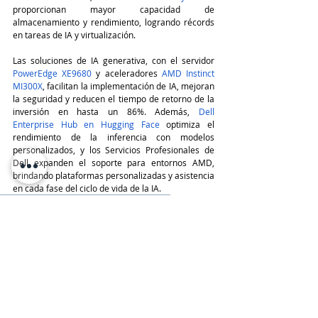
proporcionan mayor capacidad de 
almacenamiento y rendimiento, logrando récords 
en tareas de IA y virtualización.
Las soluciones de IA generativa, con el servidor 
PowerEdge XE9680
 y aceleradores 
AMD Instinct 
MI300X
, facilitan la implementación de IA, mejoran 
la seguridad y reducen el tiempo de retorno de la 
inversión en hasta un 86%. Además, 
Dell 
Enterprise Hub en Hugging Face
 optimiza el 
rendimiento de la inferencia con modelos 
personalizados, y los Servicios Profesionales de 
Dell expanden el soporte para entornos AMD, 
brindando plataformas personalizadas y asistencia 
en cada fase del ciclo de vida de la IA.
TeleinfoPress
Noticias TI
IA
AMD
Dell
IA generativa
AMD EPYC
Dell PowerEdge
Dell AI Factory
Infraestructura & Data Centers
Hardware, Servers & Storage
DELL