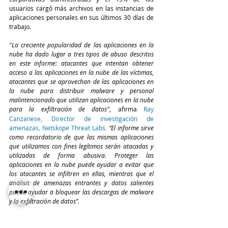
usuarios cargó más archivos en las instancias de 
aplicaciones personales en sus últimos 30 días de 
trabajo.
"La creciente popularidad de las aplicaciones en la 
nube ha dado lugar a tres tipos de abuso descritos 
en este informe: atacantes que intentan obtener 
acceso a las aplicaciones en la nube de las víctimas, 
atacantes que se aprovechan de las aplicaciones en 
la nube para distribuir malware y personal 
malintencionado que utilizan aplicaciones en la nube 
para la exfiltración de datos"
, afirma
Ray 
Canzanese, Director de investigación de 
amenazas, Netskope Threat Labs
.
“El informe sirve 
como recordatorio de que las mismas aplicaciones 
que utilizamos con fines legítimos serán atacadas y 
utilizadas de forma abusiva. Proteger las 
aplicaciones en la nube puede ayudar a evitar que 
los atacantes se infiltren en ellas, mientras que el 
análisis de amenazas entrantes y datos salientes 
puede ayudar a bloquear las descargas de malware 
y la exfiltración de datos”.
Netskope Cloud and Threat Spotlight
 es 