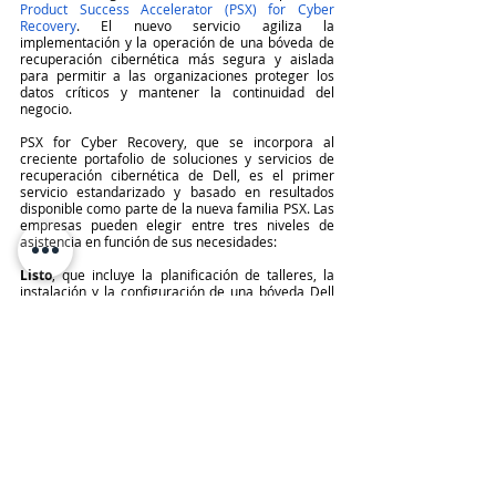
Product Success Accelerator (PSX) for Cyber 
Recovery
. El nuevo servicio agiliza la 
implementación y la operación de una bóveda de 
recuperación cibernética más segura y aislada 
para permitir a las organizaciones proteger los 
datos críticos y mantener la continuidad del 
negocio.
PSX for Cyber Recovery, que se incorpora al 
creciente portafolio de soluciones y servicios de 
recuperación cibernética de Dell, es el primer 
servicio estandarizado y basado en resultados 
disponible como parte de la nueva familia PSX. Las 
empresas pueden elegir entre tres niveles de 
asistencia en función de sus necesidades: 
Listo
, que incluye la planificación de talleres, la 
instalación y la configuración de una bóveda Dell 
Cyber Recovery, un manual de ejecución, un plan 
de éxito y capacitación sobre habilidades de 
seguridad cibernética.
Optimizar
, que agrega evaluaciones de bóveda 
trimestrales, recomendaciones para el ambiente 
(incluidas actualizaciones, parches y políticas) y 
simulaciones de prueba de restauración asistida.
Operar
, que agrega asistencia operativa continua 
para supervisar e investigar la actividad, iniciar 
acciones correctivas y brindar soporte en caso de 