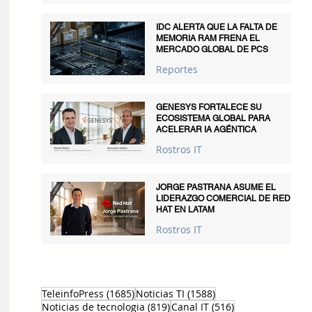
IDC ALERTA QUE LA FALTA DE
MEMORIA RAM FRENA EL
MERCADO GLOBAL DE PCS
Reportes
GENESYS FORTALECE SU
ECOSISTEMA GLOBAL PARA
ACELERAR IA AGÉNTICA
Rostros IT
JORGE PASTRANA ASUME EL
LIDERAZGO COMERCIAL DE RED
HAT EN LATAM
Rostros IT
1685 entradas
1588 entradas
TeleinfoPress
(1685)
Noticias TI
(1588)
819 entradas
516 entradas
Noticias de tecnologia
(819)
Canal IT
(516)