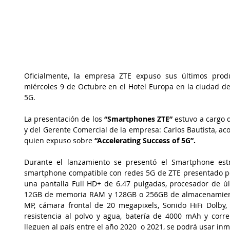
Oficialmente, la empresa ZTE expuso sus últimos produc
miércoles 9 de Octubre en el Hotel Europa en la ciudad d
5G.
La presentación de los 
“Smartphones ZTE” 
estuvo a cargo 
y del Gerente Comercial de la empresa: Carlos Bautista, ac
quien expuso sobre 
“Accelerating Success of 5G”.
Durante el lanzamiento se presentó el Smartphone estr
smartphone compatible con redes 5G de ZTE presentado por
una pantalla Full HD+ de 6.47 pulgadas, procesador de ú
12GB de memoria RAM y 128GB o 256GB de almacenamiento,
MP, cámara frontal de 20 megapixels, Sonido HiFi Dolby, l
resistencia al polvo y agua, batería de 4000 mAh y corre
lleguen al país entre el año 2020  o 2021, se podrá usar i