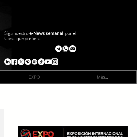
Siga nuestro
e-News semanal
por el
Canal que prefiera:
EXPO
Más...