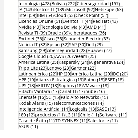
478 entradas
222 entradas
157 entr
tecnologia
(478)
Bolivia
(222)
Ciberseguridad
(157)
143 entradas
139 entradas
92 entradas
63 ent
IA
(143)
Rostros IT
(139)
Microsoft
(92)
Netskope
(63)
59 entradas
54 entradas
53 entradas
52 entradas
Intel
(59)
IBM
(54)
Cloud
(53)
Check Point
(52)
51 entradas
44 entradas
43 entrad
Licencias OnLine
(51)
Eventos TI
(44)
Red Hat
(43)
43 entradas
43 entradas
41 entradas
Nvidia
(43)
Tecnologia Bolivia
(43)
AMD
(41)
39 entradas
39 entradas
36 entradas
Revista TI
(39)
Oracle
(39)
ciberataques
(36)
36 entradas
35 entradas
33 entradas
Fortinet
(36)
Cisco
(35)
Schneider Electric
(33)
32 entradas
32 entradas
30 entradas
29 entradas
Noticia IT
(32)
Epson
(32)
SAP
(30)
Dell
(29)
29 entradas
28 entradas
27 entradas
Samsung
(29)
ciberseguridad
(28)
Huawei
(27)
26 entradas
26 entradas
25 entradas
Google Cloud
(26)
AWS
(26)
Veeam
(25)
25 entradas
24 entradas
24 ent
America Latina
(25)
Kaspersky
(24)
IA generativa
(24)
23 entradas
23 entradas
22 entradas
Tripp Lite
(23)
Lenovo
(23)
Gartner
(22)
22 entradas
20 entradas
20 entradas
20 e
Latinoamérica
(22)
HP
(20)
América Latina
(20)
IDC
(20)
19 entradas
19 entradas
18 entradas
18 ent
HPE
(19)
Alianza Estrategica
(19)
Eaton
(18)
ESET
(18)
18 entradas
18 entradas
18 entradas
18 entradas
UPS
(18)
VERTIV
(18)
Sophos
(18)
VMware
(18)
17 entradas
17 entradas
16 entradas
Hitachi Vantara
(17)
Canal TI
(17)
nube
(16)
16 entradas
15 entradas
15 entradas
Enersafe
(16)
5G
(15)
Palo Alto Networks
(15)
15 entradas
14 entradas
Kodak Alaris
(15)
Telecomunicaciones
(14)
14 entradas
13 entradas
13 entrada
Inteligencia Artificial
(14)
Logicalis
(13)
SASE
(13)
12 entradas
11 entradas
11 entradas
11 entradas
11 en
180
(12)
productos
(11)
LG
(11)
Chile
(11)
Software
(11)
11 entradas
11 entradas
11 entrad
Caso de Éxito
(11)
TD SYNNEX
(11)
Salesforce
(11)
11 entradas
ASUS
(11)