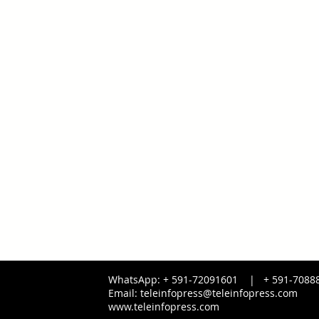
WhatsApp: + 591-72091601 |
+ 591-
7088
Email:
teleinfopress@teleinfopress.com
www.teleinfopress.com