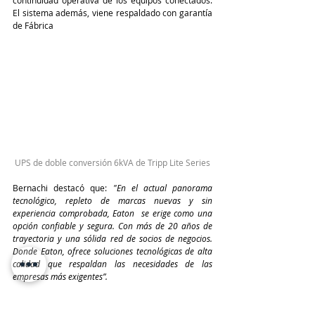
continuidad operativa de los equipos conectados. 
El sistema además, viene respaldado con garantía 
de Fábrica 
UPS de doble conversión 6kVA de Tripp Lite Series
Bernachi destacó que: 
"En el actual panorama 
tecnológico, repleto de marcas nuevas y sin 
experiencia comprobada, Eaton  se erige como una 
opción confiable y segura. Con más de 20 años de 
trayectoria y una sólida red de socios de negocios. 
Donde Eaton, ofrece soluciones tecnológicas de alta 
calidad que respaldan las necesidades de las 
empresas más exigentes”. 
“En todos estos aspectos, se destacan en Tripp Lite 
series de Eaton como una elección certera y eso ha 