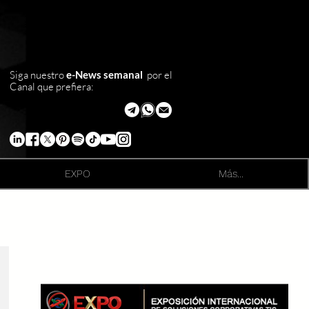
Siga nuestro
e-News semanal
por el
Canal que prefiera:
EXPO
Más...