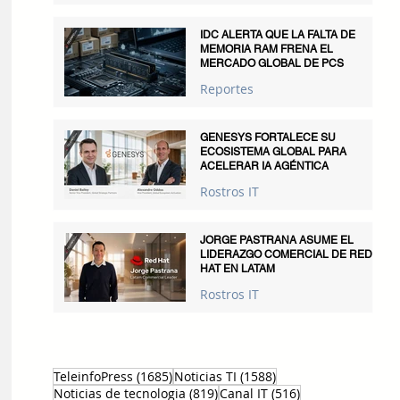
IDC ALERTA QUE LA FALTA DE
MEMORIA RAM FRENA EL
MERCADO GLOBAL DE PCS
Reportes
GENESYS FORTALECE SU
ECOSISTEMA GLOBAL PARA
ACELERAR IA AGÉNTICA
Rostros IT
JORGE PASTRANA ASUME EL
LIDERAZGO COMERCIAL DE RED
HAT EN LATAM
Rostros IT
1685 entradas
1588 entradas
TeleinfoPress
(1685)
Noticias TI
(1588)
819 entradas
516 entradas
Noticias de tecnologia
(819)
Canal IT
(516)