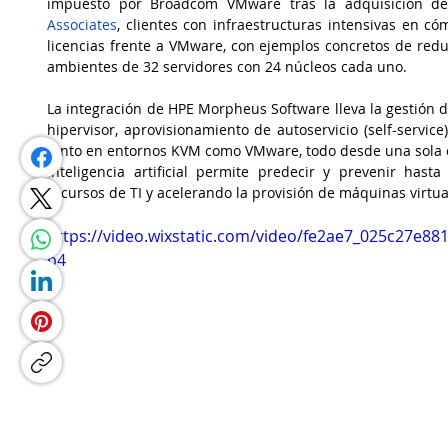
impuesto por Broadcom VMware tras la adquisición d
Associates
, clientes con infraestructuras intensivas en c
licencias frente a VMware, con ejemplos concretos de redu
ambientes de 32 servidores con 24 núcleos cada uno.
La integración de HPE Morpheus Software lleva la gestión d
hipervisor, aprovisionamiento de autoservicio (self-service
tanto en entornos KVM como VMware, todo desde una sola c
inteligencia artificial permite predecir y prevenir hast
recursos de TI y acelerando la provisión de máquinas virtu
https://video.wixstatic.com/video/fe2ae7_025c27e8
p4