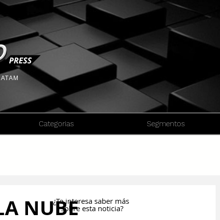
 LATAM
Categorias
Segmentos
LA NUBE
¿Te interesa saber más
sobre esta noticia?