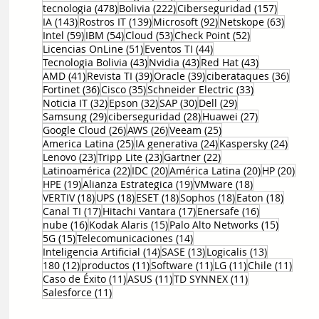
478 entradas
222 entradas
157 entr
tecnologia
(478)
Bolivia
(222)
Ciberseguridad
(157)
143 entradas
139 entradas
92 entradas
63 ent
IA
(143)
Rostros IT
(139)
Microsoft
(92)
Netskope
(63)
59 entradas
54 entradas
53 entradas
52 entradas
Intel
(59)
IBM
(54)
Cloud
(53)
Check Point
(52)
51 entradas
44 entradas
Licencias OnLine
(51)
Eventos TI
(44)
43 entradas
43 entradas
43 entradas
Tecnologia Bolivia
(43)
Nvidia
(43)
Red Hat
(43)
41 entradas
39 entradas
39 entradas
36 en
AMD
(41)
Revista TI
(39)
Oracle
(39)
ciberataques
(36)
36 entradas
35 entradas
33 entradas
Fortinet
(36)
Cisco
(35)
Schneider Electric
(33)
32 entradas
32 entradas
30 entradas
29 entradas
Noticia IT
(32)
Epson
(32)
SAP
(30)
Dell
(29)
29 entradas
28 entradas
27 entradas
Samsung
(29)
ciberseguridad
(28)
Huawei
(27)
26 entradas
26 entradas
25 entradas
Google Cloud
(26)
AWS
(26)
Veeam
(25)
25 entradas
24 entradas
24 ent
America Latina
(25)
IA generativa
(24)
Kaspersky
(24)
23 entradas
23 entradas
22 entradas
Lenovo
(23)
Tripp Lite
(23)
Gartner
(22)
22 entradas
20 entradas
20 entradas
20 e
Latinoamérica
(22)
IDC
(20)
América Latina
(20)
HP
(20)
19 entradas
19 entradas
18 entradas
HPE
(19)
Alianza Estrategica
(19)
VMware
(18)
18 entradas
18 entradas
18 entradas
18 entradas
18 entr
VERTIV
(18)
UPS
(18)
ESET
(18)
Sophos
(18)
Eaton
(18)
17 entradas
17 entradas
16 entradas
Canal TI
(17)
Hitachi Vantara
(17)
Enersafe
(16)
16 entradas
15 entradas
15 entr
nube
(16)
Kodak Alaris
(15)
Palo Alto Networks
(15)
15 entradas
14 entradas
5G
(15)
Telecomunicaciones
(14)
14 entradas
13 entradas
13 entrada
Inteligencia Artificial
(14)
SASE
(13)
Logicalis
(13)
12 entradas
11 entradas
11 entradas
11 entradas
11 en
180
(12)
productos
(11)
Software
(11)
LG
(11)
Chile
(11)
11 entradas
11 entradas
11 entradas
Caso de Éxito
(11)
ASUS
(11)
TD SYNNEX
(11)
11 entradas
Salesforce
(11)