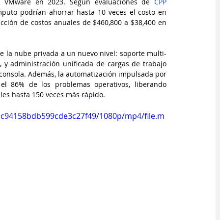
e VMware en 2023. Según evaluaciones de 
CPP 
ómputo podrían ahorrar hasta 10 veces el costo en 
cción de costos anuales de $460,800 a $38,400 en 
e la nube privada a un nuevo nivel: soporte multi-
), y administración unificada de cargas de trabajo 
onsola. Además, la automatización impulsada por 
a el 86% de los problemas operativos, liberando 
ales hasta 150 veces más rápido.
81c94158bdb599cde3c27f49/1080p/mp4/file.m