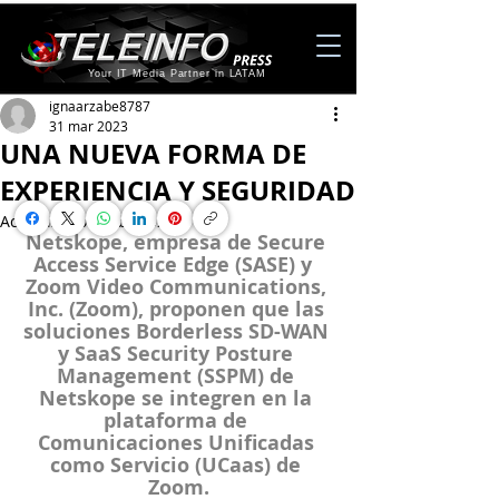
Your IT Media Partner in LATAM
ignaarzabe8787
31 mar 2023
UNA NUEVA FORMA DE
EXPERIENCIA Y SEGURIDAD
Actualizado:
1 abr 2023
Netskope, empresa de Secure 
Access Service Edge (SASE) y  
Zoom Video Communications, 
Inc. (Zoom), proponen que las 
soluciones Borderless SD-WAN 
y SaaS Security Posture 
Management (SSPM) de 
Netskope se integren en la 
plataforma de 
Comunicaciones Unificadas 
como Servicio (UCaas) de 
Zoom.