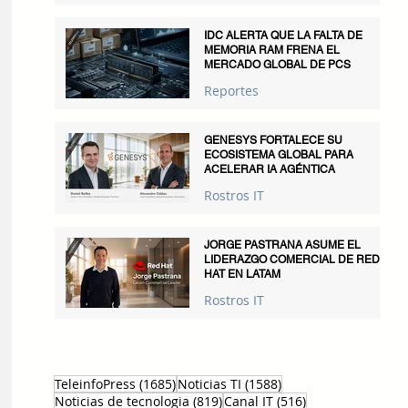
IDC ALERTA QUE LA FALTA DE
MEMORIA RAM FRENA EL
MERCADO GLOBAL DE PCS
Reportes
GENESYS FORTALECE SU
ECOSISTEMA GLOBAL PARA
ACELERAR IA AGÉNTICA
Rostros IT
JORGE PASTRANA ASUME EL
LIDERAZGO COMERCIAL DE RED
HAT EN LATAM
Rostros IT
1685 entradas
1588 entradas
TeleinfoPress
(1685)
Noticias TI
(1588)
819 entradas
516 entradas
Noticias de tecnologia
(819)
Canal IT
(516)