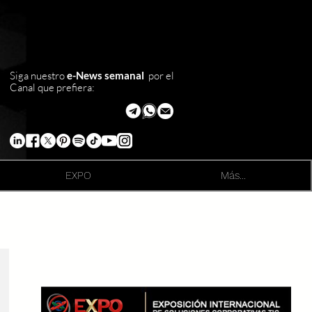
Siga nuestro
e-News semanal
por el
Canal que prefiera:
EXPO
Más...