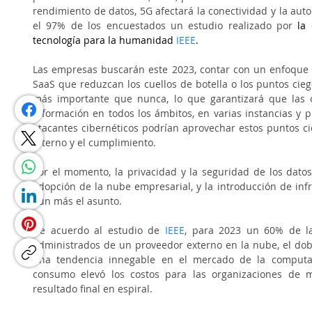
rendimiento de datos, 5G afectará la conectividad y la auto
el 97% de los encuestados un estudio realizado por 
la
tecnología para la humanidad
 IEEE
.
Las empresas buscarán este 2023, contar con un enfoque 
SaaS que reduzcan los cuellos de botella o los puntos cieg
más importante que nunca, lo que garantizará que las o
información en todos los ámbitos, en varias instancias y pla
atacantes cibernéticos podrían aprovechar estos puntos ci
interno y el cumplimiento. 
Por el momento, la privacidad y la seguridad de los datos
adopción de la nube empresarial, y la introducción de inf
aún más el asunto.
De acuerdo al estudio de 
IEEE
, para 2023 un 60% de las
administrados de un proveedor externo en la nube, el dobl
una tendencia innegable en el mercado de la computac
consumo elevó los costos para las organizaciones de m
resultado final en espiral. 