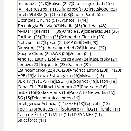
478 entradas
222 entradas
157 entr
tecnologia
(478)
Bolivia
(222)
Ciberseguridad
(157)
143 entradas
139 entradas
92 entradas
63 ent
IA
(143)
Rostros IT
(139)
Microsoft
(92)
Netskope
(63)
59 entradas
54 entradas
53 entradas
52 entradas
Intel
(59)
IBM
(54)
Cloud
(53)
Check Point
(52)
51 entradas
44 entradas
Licencias OnLine
(51)
Eventos TI
(44)
43 entradas
43 entradas
43 entradas
Tecnologia Bolivia
(43)
Nvidia
(43)
Red Hat
(43)
41 entradas
39 entradas
39 entradas
36 en
AMD
(41)
Revista TI
(39)
Oracle
(39)
ciberataques
(36)
36 entradas
35 entradas
33 entradas
Fortinet
(36)
Cisco
(35)
Schneider Electric
(33)
32 entradas
32 entradas
30 entradas
29 entradas
Noticia IT
(32)
Epson
(32)
SAP
(30)
Dell
(29)
29 entradas
28 entradas
27 entradas
Samsung
(29)
ciberseguridad
(28)
Huawei
(27)
26 entradas
26 entradas
25 entradas
Google Cloud
(26)
AWS
(26)
Veeam
(25)
25 entradas
24 entradas
24 ent
America Latina
(25)
IA generativa
(24)
Kaspersky
(24)
23 entradas
23 entradas
22 entradas
Lenovo
(23)
Tripp Lite
(23)
Gartner
(22)
22 entradas
20 entradas
20 entradas
20 e
Latinoamérica
(22)
IDC
(20)
América Latina
(20)
HP
(20)
19 entradas
19 entradas
18 entradas
HPE
(19)
Alianza Estrategica
(19)
VMware
(18)
18 entradas
18 entradas
18 entradas
18 entradas
18 entr
VERTIV
(18)
UPS
(18)
ESET
(18)
Sophos
(18)
Eaton
(18)
17 entradas
17 entradas
16 entradas
Canal TI
(17)
Hitachi Vantara
(17)
Enersafe
(16)
16 entradas
15 entradas
15 entr
nube
(16)
Kodak Alaris
(15)
Palo Alto Networks
(15)
15 entradas
14 entradas
5G
(15)
Telecomunicaciones
(14)
14 entradas
13 entradas
13 entrada
Inteligencia Artificial
(14)
SASE
(13)
Logicalis
(13)
12 entradas
11 entradas
11 entradas
11 entradas
11 en
180
(12)
productos
(11)
Software
(11)
LG
(11)
Chile
(11)
11 entradas
11 entradas
11 entradas
Caso de Éxito
(11)
ASUS
(11)
TD SYNNEX
(11)
11 entradas
Salesforce
(11)