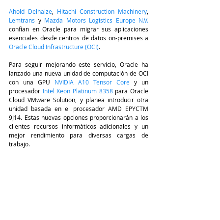
Ahold Delhaize
, 
Hitachi Construction Machinery
, 
Lemtrans
 y 
Mazda Motors Logistics Europe N.V.
confían en Oracle para migrar sus aplicaciones 
esenciales desde centros de datos on-premises a 
Oracle Cloud Infrastructure (OCI)
.
Para seguir mejorando este servicio, Oracle ha 
lanzado una nueva unidad de computación de OCI 
con una GPU 
NVIDIA A10 Tensor Core
 y un 
procesador 
Intel Xeon Platinum 8358
 para Oracle 
Cloud VMware Solution, y planea introducir otra 
unidad basada en el procesador AMD EPYCTM 
9J14. Estas nuevas opciones proporcionarán a los 
clientes recursos informáticos adicionales y un 
mejor rendimiento para diversas cargas de 
trabajo.