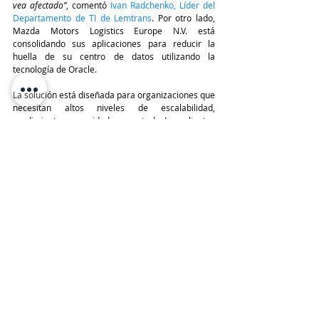
vea afectado”
, comentó 
Ivan Radchenko, Líder del 
Departamento de TI de Lemtrans
. Por otro lado, 
Mazda Motors Logistics Europe N.V. está 
consolidando sus aplicaciones para reducir la 
huella de su centro de datos utilizando la 
tecnología de Oracle.
La solución está diseñada para organizaciones que 
necesitan altos niveles de escalabilidad, 
rendimiento, seguridad y control. Los clientes 
pueden gestionar directamente la infraestructura 
en la nube y las consolas VMware, obteniendo un 
control administrativo completo de todo su stack. 
Esto permite a las organizaciones migrar 
rápidamente sus entornos locales a la nube, 
conservando las habilidades, mejores prácticas y 
herramientas ya existentes.
TeleinfoPress
Noticias TI
Oracle
VMware
Caso de Éxito
Oracle Cloud Infrastructure
Oracle Cloud VMware Solution
Infraestructura & Data Centers
ORACLE
VMWARE