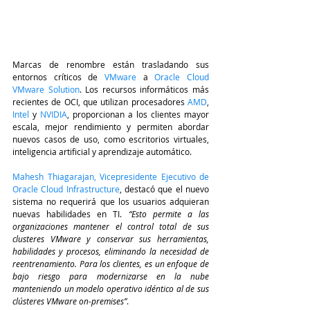
Marcas de renombre están trasladando sus 
entornos críticos de 
VMware
 a 
Oracle Cloud 
VMware Solution
. Los recursos informáticos más 
recientes de OCI, que utilizan procesadores 
AMD
, 
Intel
 y 
NVIDIA
, proporcionan a los clientes mayor 
escala, mejor rendimiento y permiten abordar 
nuevos casos de uso, como escritorios virtuales, 
inteligencia artificial y aprendizaje automático.
Mahesh Thiagarajan, Vicepresidente Ejecutivo de 
Oracle Cloud Infrastructure
, destacó que el nuevo 
sistema no requerirá que los usuarios adquieran 
nuevas habilidades en TI. 
“Esto permite a las 
organizaciones mantener el control total de sus 
clusteres VMware y conservar sus herramientas, 
habilidades y procesos, eliminando la necesidad de 
reentrenamiento. Para los clientes, es un enfoque de 
bajo riesgo para modernizarse en la nube 
manteniendo un modelo operativo idéntico al de sus 
clústeres VMware on-premises”
.