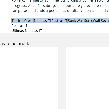
Romero, manifestó su firme compromiso con el sector tec
progreso. Además, subrayó el importante y creciente rol 
campo, ascendiendo a posiciones de alta responsabilidad co
TeleinfoPress
Noticias TI
Rostros IT
SonicWall
SonicWall Secu
Rostros IT
Últimas Noticias IT
das relacionadas