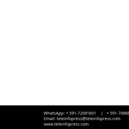
WhatsApp: + 591-72091601 |
+ 591-
7088
Email:
teleinfopress@teleinfopress.com
www.teleinfopress.com