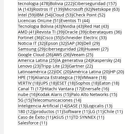
478 entradas
222 entradas
157 entr
tecnologia
(478)
Bolivia
(222)
Ciberseguridad
(157)
143 entradas
139 entradas
92 entradas
63 ent
IA
(143)
Rostros IT
(139)
Microsoft
(92)
Netskope
(63)
59 entradas
54 entradas
53 entradas
52 entradas
Intel
(59)
IBM
(54)
Cloud
(53)
Check Point
(52)
51 entradas
44 entradas
Licencias OnLine
(51)
Eventos TI
(44)
43 entradas
43 entradas
43 entradas
Tecnologia Bolivia
(43)
Nvidia
(43)
Red Hat
(43)
41 entradas
39 entradas
39 entradas
36 en
AMD
(41)
Revista TI
(39)
Oracle
(39)
ciberataques
(36)
36 entradas
35 entradas
33 entradas
Fortinet
(36)
Cisco
(35)
Schneider Electric
(33)
32 entradas
32 entradas
30 entradas
29 entradas
Noticia IT
(32)
Epson
(32)
SAP
(30)
Dell
(29)
29 entradas
28 entradas
27 entradas
Samsung
(29)
ciberseguridad
(28)
Huawei
(27)
26 entradas
26 entradas
25 entradas
Google Cloud
(26)
AWS
(26)
Veeam
(25)
25 entradas
24 entradas
24 ent
America Latina
(25)
IA generativa
(24)
Kaspersky
(24)
23 entradas
23 entradas
22 entradas
Lenovo
(23)
Tripp Lite
(23)
Gartner
(22)
22 entradas
20 entradas
20 entradas
20 e
Latinoamérica
(22)
IDC
(20)
América Latina
(20)
HP
(20)
19 entradas
19 entradas
18 entradas
HPE
(19)
Alianza Estrategica
(19)
VMware
(18)
18 entradas
18 entradas
18 entradas
18 entradas
18 entr
VERTIV
(18)
UPS
(18)
ESET
(18)
Sophos
(18)
Eaton
(18)
17 entradas
17 entradas
16 entradas
Canal TI
(17)
Hitachi Vantara
(17)
Enersafe
(16)
16 entradas
15 entradas
15 entr
nube
(16)
Kodak Alaris
(15)
Palo Alto Networks
(15)
15 entradas
14 entradas
5G
(15)
Telecomunicaciones
(14)
14 entradas
13 entradas
13 entrada
Inteligencia Artificial
(14)
SASE
(13)
Logicalis
(13)
12 entradas
11 entradas
11 entradas
11 entradas
11 en
180
(12)
productos
(11)
Software
(11)
LG
(11)
Chile
(11)
11 entradas
11 entradas
11 entradas
Caso de Éxito
(11)
ASUS
(11)
TD SYNNEX
(11)
11 entradas
Salesforce
(11)