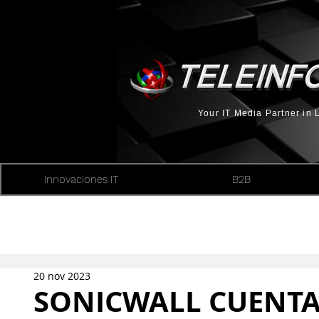
Your IT Media Partner in
Innovaciones IT
B2B
20 nov 2023
SONICWALL CUENTA