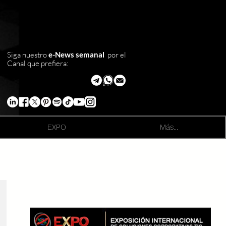
Siga nuestro
e-News semanal
por el
Canal que prefiera:
EXPO
Más...