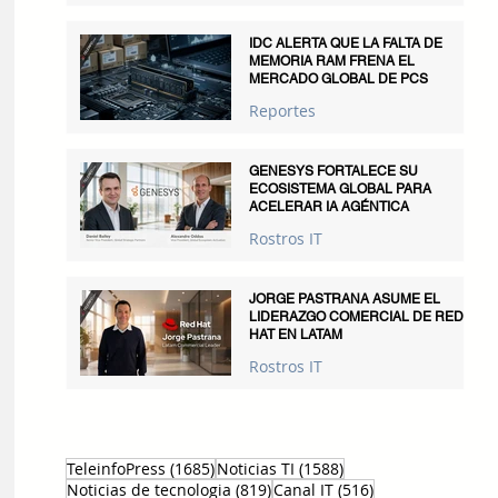
IDC ALERTA QUE LA FALTA DE
MEMORIA RAM FRENA EL
MERCADO GLOBAL DE PCS
Reportes
GENESYS FORTALECE SU
ECOSISTEMA GLOBAL PARA
ACELERAR IA AGÉNTICA
Rostros IT
JORGE PASTRANA ASUME EL
LIDERAZGO COMERCIAL DE RED
HAT EN LATAM
Rostros IT
1685 entradas
1588 entradas
TeleinfoPress
(1685)
Noticias TI
(1588)
819 entradas
516 entradas
Noticias de tecnologia
(819)
Canal IT
(516)