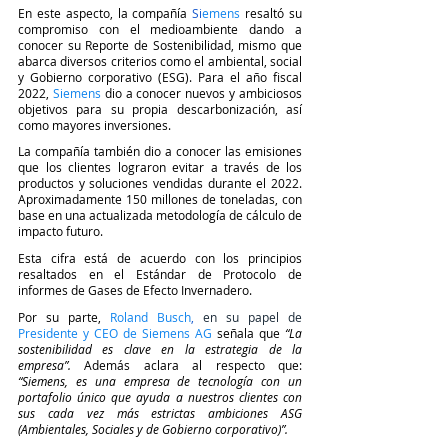
En este aspecto, la compañía 
Si
emens
 resaltó su 
compromiso con el medioambiente dando a 
conocer su Reporte de Sostenibilidad, mismo que 
abarca diversos criterios como el ambiental, social 
y Gobierno corporativo (ESG). Para el año fiscal 
2022,
Siemens
dio a conocer nuevos y ambiciosos 
objetivos para su propia descarbonización, así 
como mayores inversiones. 
La compañía también dio a conocer las emisiones 
que los clientes lograron evitar a través de los 
productos y soluciones vendidas durante el 2022. 
Aproximadamente 150 millones de toneladas, con 
base en una actualizada metodología de cálculo de 
impacto futuro.
Esta cifra está de acuerdo con los principios 
resaltados en el Estándar de Protocolo de 
informes de Gases de Efecto Invernadero.
Por su parte, 
Roland Busch
,
 en su papel de 
Presidente y CEO de Siemens AG
 señala que 
“La 
sostenibilidad es clave en la estrategia de la 
empresa”.
 Además aclara al respecto que:
“Siemens, es una empresa de tecnología con un 
portafolio único que ayuda a nuestros clientes con 
sus cada vez más estrictas ambiciones ASG 
(Ambientales, Sociales y de Gobierno corporativo)”. 