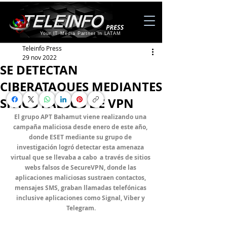
Your IT Media Partner in LATAM
Teleinfo Press
29 nov 2022
SE DETECTAN
CIBERATAQUES MEDIANTES
SITIOS FALSOS DE VPN
El grupo APT Bahamut viene realizando una 
campaña maliciosa desde enero de este año, 
donde ESET mediante su grupo de 
investigación logró detectar esta amenaza 
virtual que se llevaba a cabo  a través de sitios 
webs falsos de SecureVPN, donde las 
aplicaciones maliciosas sustraen contactos, 
mensajes SMS, graban llamadas telefónicas 
inclusive aplicaciones como Signal, Viber y 
Telegram.