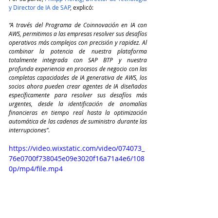
y Director de IA de SAP
, explicó:
“A través del Programa de Coinnovación en IA con 
AWS, permitimos a las empresas resolver sus desafíos 
operativos más complejos con precisión y rapidez. Al 
combinar la potencia de nuestra plataforma 
totalmente integrada con SAP BTP y nuestra 
profunda experiencia en procesos de negocio con las 
completas capacidades de IA generativa de AWS, los 
socios ahora pueden crear agentes de IA diseñados 
específicamente para resolver sus desafíos más 
urgentes, desde la identificación de anomalías 
financieras en tiempo real hasta la optimización 
automática de las cadenas de suministro durante las 
interrupciones”
.
https://video.wixstatic.com/video/074073_
76e0700f738045e09e3020f16a71a4e6/108
0p/mp4/file.mp4