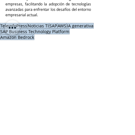
empresas, facilitando la adopción de tecnologías 
avanzadas para enfrentar los desafíos del entorno 
empresarial actual.
TeleinfoPress
Noticias TI
SAP
AWS
IA generativa
SAP Business Technology Platform
Amazon Bedrock
Tendencias IA
Compras y Alianzas
SAP
Entradas recientes
Ver todo