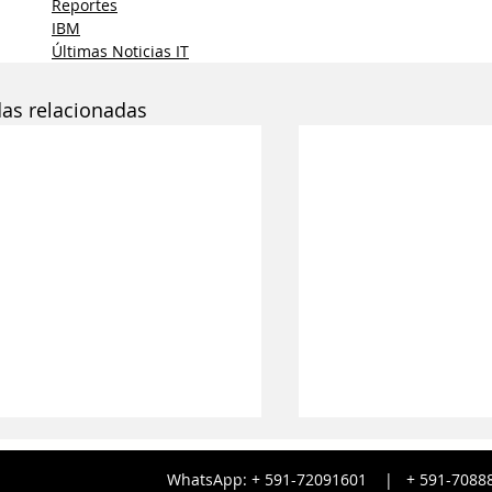
Reportes
IBM
Últimas Noticias IT
das relacionadas
WhatsApp: + 591-72091601 |
+ 591-
7088