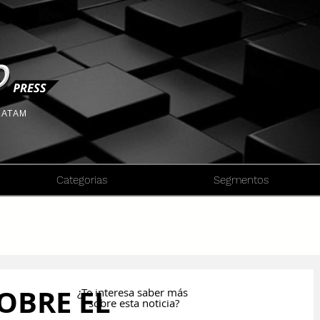
 LATAM
Categorias
Segmentos
OBRE EL
¿Te interesa saber más
sobre esta noticia?