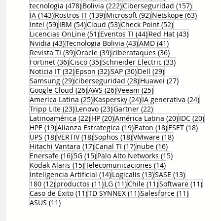
478 entradas
222 entradas
157 entr
tecnologia
(478)
Bolivia
(222)
Ciberseguridad
(157)
143 entradas
139 entradas
92 entradas
63 ent
IA
(143)
Rostros IT
(139)
Microsoft
(92)
Netskope
(63)
59 entradas
54 entradas
53 entradas
52 entradas
Intel
(59)
IBM
(54)
Cloud
(53)
Check Point
(52)
51 entradas
44 entradas
43 entrad
Licencias OnLine
(51)
Eventos TI
(44)
Red Hat
(43)
43 entradas
43 entradas
41 entradas
Nvidia
(43)
Tecnologia Bolivia
(43)
AMD
(41)
39 entradas
39 entradas
36 entradas
Revista TI
(39)
Oracle
(39)
ciberataques
(36)
36 entradas
35 entradas
33 entradas
Fortinet
(36)
Cisco
(35)
Schneider Electric
(33)
32 entradas
32 entradas
30 entradas
29 entradas
Noticia IT
(32)
Epson
(32)
SAP
(30)
Dell
(29)
29 entradas
28 entradas
27 entradas
Samsung
(29)
ciberseguridad
(28)
Huawei
(27)
26 entradas
26 entradas
25 entradas
Google Cloud
(26)
AWS
(26)
Veeam
(25)
25 entradas
24 entradas
24 ent
America Latina
(25)
Kaspersky
(24)
IA generativa
(24)
23 entradas
23 entradas
22 entradas
Tripp Lite
(23)
Lenovo
(23)
Gartner
(22)
22 entradas
20 entradas
20 entradas
20 e
Latinoamérica
(22)
HP
(20)
América Latina
(20)
IDC
(20)
19 entradas
19 entradas
18 entradas
18 ent
HPE
(19)
Alianza Estrategica
(19)
Eaton
(18)
ESET
(18)
18 entradas
18 entradas
18 entradas
18 entradas
UPS
(18)
VERTIV
(18)
Sophos
(18)
VMware
(18)
17 entradas
17 entradas
16 entradas
Hitachi Vantara
(17)
Canal TI
(17)
nube
(16)
16 entradas
15 entradas
15 entradas
Enersafe
(16)
5G
(15)
Palo Alto Networks
(15)
15 entradas
14 entradas
Kodak Alaris
(15)
Telecomunicaciones
(14)
14 entradas
13 entradas
13 entrada
Inteligencia Artificial
(14)
Logicalis
(13)
SASE
(13)
12 entradas
11 entradas
11 entradas
11 entradas
11 en
180
(12)
productos
(11)
LG
(11)
Chile
(11)
Software
(11)
11 entradas
11 entradas
11 entrad
Caso de Éxito
(11)
TD SYNNEX
(11)
Salesforce
(11)
11 entradas
ASUS
(11)