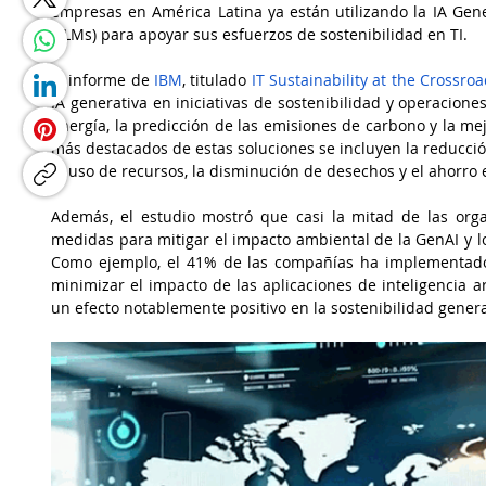
empresas en América Latina ya están utilizando la IA Gene
(LLMs) para apoyar sus esfuerzos de sostenibilidad en TI.
El informe de 
IBM
, titulado 
IT Sustainability at the Crossro
IA generativa en iniciativas de sostenibilidad y operaciones
energía, la predicción de las emisiones de carbono y la mejo
más destacados de estas soluciones se incluyen la reducción
el uso de recursos, la disminución de desechos y el ahorro 
Además, el estudio mostró que casi la mitad de las org
medidas para mitigar el impacto ambiental de la GenAI y lo
Como ejemplo, el 41% de las compañías ha implementado I
minimizar el impacto de las aplicaciones de inteligencia art
un efecto notablemente positivo en la sostenibilidad genera