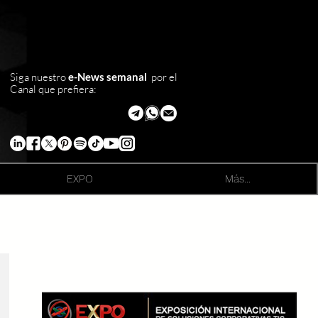
Siga nuestro
e-News semanal
por el
Canal que prefiera:
EXPO
Más...