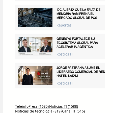
IDC ALERTA QUE LA FALTA DE
MEMORIA RAM FRENA EL
MERCADO GLOBAL DE PCS
Reportes
GENESYS FORTALECE SU
ECOSISTEMA GLOBAL PARA
ACELERAR IA AGÉNTICA
Rostros IT
JORGE PASTRANA ASUME EL
LIDERAZGO COMERCIAL DE RED
HAT EN LATAM
Rostros IT
1685 entradas
1588 entradas
TeleinfoPress
(1685)
Noticias TI
(1588)
819 entradas
516 entradas
Noticias de tecnologia
(819)
Canal IT
(516)