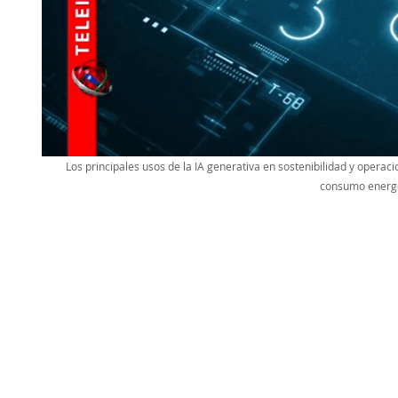
Los principales usos de la IA generativa en sostenibilidad y operaci
consumo energ