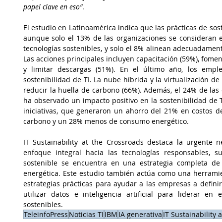
papel clave en eso”
.
El estudio en Latinoamérica indica que las prácticas de sos
aunque solo el 13% de las organizaciones se consideran e
tecnologías sostenibles, y solo el 8% alinean adecuadamente 
Las acciones principales incluyen capacitación (59%), fomen
y limitar descargas (51%). En el último año, los empl
sostenibilidad de TI. La nube híbrida y la virtualización de
reducir la huella de carbono (66%). Además, el 24% de las
ha observado un impacto positivo en la sostenibilidad de TI
iniciativas, que generaron un ahorro del 21% en costos d
carbono y un 28% menos de consumo energético.
IT Sustainability at the Crossroads destaca la urgente 
enfoque integral hacia las tecnologías responsables, 
sostenible se encuentra en una estrategia completa de T
energética. Este estudio también actúa como una herramien
estrategias prácticas para ayudar a las empresas a defin
utilizar datos e inteligencia artificial para liderar en
sostenibles.
TeleinfoPress
Noticias TI
IBM
IA generativa
IT Sustainability 