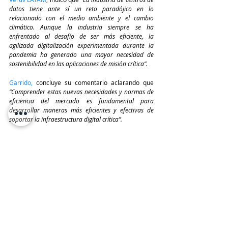
datos tiene ante sí un reto paradójico en lo 
relacionado con el medio ambiente y el cambio 
climático. Aunque la industria siempre se ha 
enfrentado al desafío de ser más eficiente, la 
agilizada digitalización experimentada durante la 
pandemia ha generado una mayor necesidad de 
sostenibilidad en las aplicaciones de misión crítica”. 
Garrido,
concluye su comentario aclarando que
“Comprender estas nuevas necesidades y normas de 
eficiencia del mercado es fundamental para 
desarrollar maneras más eficientes y efectivas de 
soportar la infraestructura digital crítica”.
TeleinfoPress
Noticias TI
Noticias de tecnologia
Canal IT
tecnologia
VERTIV
InformeTI
Reportes
Últimas Noticias IT
VERTIV