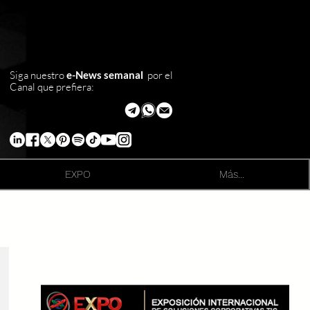
Siga nuestro
e-News semanal
por el
Canal que prefiera:
EXPO
Más...