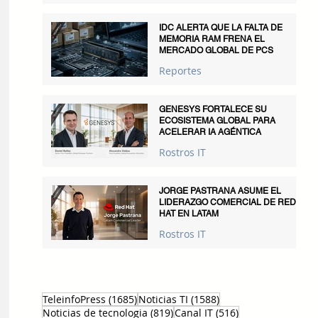
IDC ALERTA QUE LA FALTA DE
MEMORIA RAM FRENA EL
MERCADO GLOBAL DE PCS
Reportes
GENESYS FORTALECE SU
ECOSISTEMA GLOBAL PARA
ACELERAR IA AGÉNTICA
Rostros IT
JORGE PASTRANA ASUME EL
LIDERAZGO COMERCIAL DE RED
HAT EN LATAM
Rostros IT
1685 entradas
1588 entradas
TeleinfoPress
(1685)
Noticias TI
(1588)
819 entradas
516 entradas
Noticias de tecnologia
(819)
Canal IT
(516)