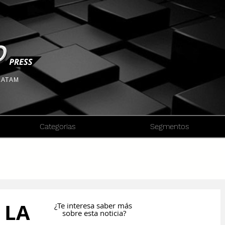
 LATAM
Categorias
Segmentos
 LA
¿Te interesa saber más
sobre esta noticia?