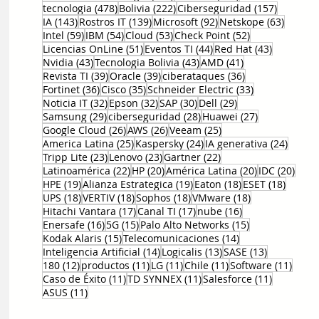
478 entradas
222 entradas
157 entr
tecnologia
(478)
Bolivia
(222)
Ciberseguridad
(157)
143 entradas
139 entradas
92 entradas
63 ent
IA
(143)
Rostros IT
(139)
Microsoft
(92)
Netskope
(63)
59 entradas
54 entradas
53 entradas
52 entradas
Intel
(59)
IBM
(54)
Cloud
(53)
Check Point
(52)
51 entradas
44 entradas
43 entrad
Licencias OnLine
(51)
Eventos TI
(44)
Red Hat
(43)
43 entradas
43 entradas
41 entradas
Nvidia
(43)
Tecnologia Bolivia
(43)
AMD
(41)
39 entradas
39 entradas
36 entradas
Revista TI
(39)
Oracle
(39)
ciberataques
(36)
36 entradas
35 entradas
33 entradas
Fortinet
(36)
Cisco
(35)
Schneider Electric
(33)
32 entradas
32 entradas
30 entradas
29 entradas
Noticia IT
(32)
Epson
(32)
SAP
(30)
Dell
(29)
29 entradas
28 entradas
27 entradas
Samsung
(29)
ciberseguridad
(28)
Huawei
(27)
26 entradas
26 entradas
25 entradas
Google Cloud
(26)
AWS
(26)
Veeam
(25)
25 entradas
24 entradas
24 ent
America Latina
(25)
Kaspersky
(24)
IA generativa
(24)
23 entradas
23 entradas
22 entradas
Tripp Lite
(23)
Lenovo
(23)
Gartner
(22)
22 entradas
20 entradas
20 entradas
20 e
Latinoamérica
(22)
HP
(20)
América Latina
(20)
IDC
(20)
19 entradas
19 entradas
18 entradas
18 ent
HPE
(19)
Alianza Estrategica
(19)
Eaton
(18)
ESET
(18)
18 entradas
18 entradas
18 entradas
18 entradas
UPS
(18)
VERTIV
(18)
Sophos
(18)
VMware
(18)
17 entradas
17 entradas
16 entradas
Hitachi Vantara
(17)
Canal TI
(17)
nube
(16)
16 entradas
15 entradas
15 entradas
Enersafe
(16)
5G
(15)
Palo Alto Networks
(15)
15 entradas
14 entradas
Kodak Alaris
(15)
Telecomunicaciones
(14)
14 entradas
13 entradas
13 entrada
Inteligencia Artificial
(14)
Logicalis
(13)
SASE
(13)
12 entradas
11 entradas
11 entradas
11 entradas
11 en
180
(12)
productos
(11)
LG
(11)
Chile
(11)
Software
(11)
11 entradas
11 entradas
11 entrad
Caso de Éxito
(11)
TD SYNNEX
(11)
Salesforce
(11)
11 entradas
ASUS
(11)