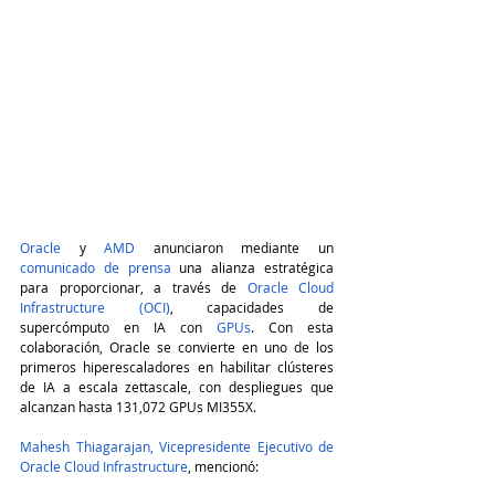
Oracle
 y 
AMD
 anunciaron mediante un 
comunicado de prensa
 una alianza estratégica 
para proporcionar, a través de 
Oracle Cloud 
Infrastructure (OCI)
, capacidades de 
supercómputo en IA con 
GPUs
. Con esta 
colaboración, Oracle se convierte en uno de los 
primeros hiperescaladores en habilitar clústeres 
de IA a escala zettascale, con despliegues que 
alcanzan hasta 131,072 GPUs MI355X.
Mahesh Thiagarajan, Vicepresidente Ejecutivo de 
Oracle Cloud Infrastructure
, mencionó: