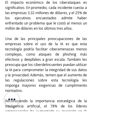
El impacto económico de los ciberataques es 
significativo. En promedio, cada incidente cuesta a 
las empresas 3.32 millones de dólares, y el 25% de 
los ejecutivos encuestados admite haber 
enfrentado un problema que le costó al menos un 
millón de dólares en los últimos tres años.
Una de las principales preocupaciones de las 
empresas sobre el uso de la IA es que esta 
tecnología podría facilitar ciberamenazas menos 
complejas, como ataques de phishing más 
efectivos y deepfakes a gran escala. También les 
preocupa que los ciberdelincuentes puedan utilizar 
la IA para comprometer la integridad de sus datos 
y la privacidad. Además, temen que el aumento de 
las regulaciones sobre esta tecnología les 
imponga mayores exigencias de cumplimiento 
normativo.
Reconociendo la importancia estratégica de la 
inteligencia artificial, el 78% de los líderes 
empresariales ha aumentado su inversión en IA 
generativa en el último año, mientras que el 72% 
ha incrementado su inversión en la gestión de 
riesgos relacionados con la gobernanza de la IA.