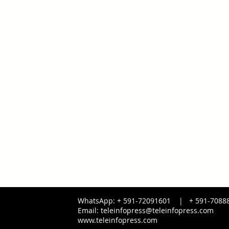
WhatsApp: + 591-72091601 |
+ 591-
7088
Email:
teleinfopress@teleinfopress.com
www.teleinfopress.com