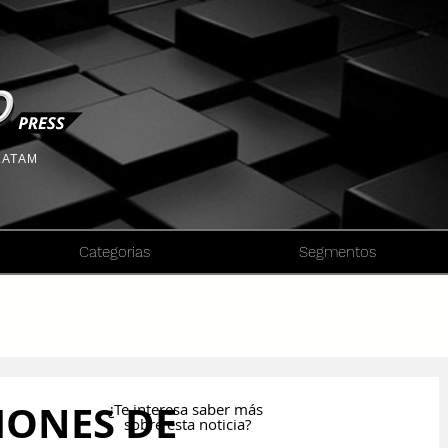
 LATAM
Categorias
Segmentos
IONES DE
¿Te interesa saber más
sobre esta noticia?