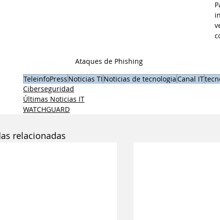
P
i
v
c
Ataques de Phishing
TeleinfoPress
Noticias TI
Noticias de tecnologia
Canal IT
tecn
Ciberseguridad
Últimas Noticias IT
WATCHGUARD
das relacionadas