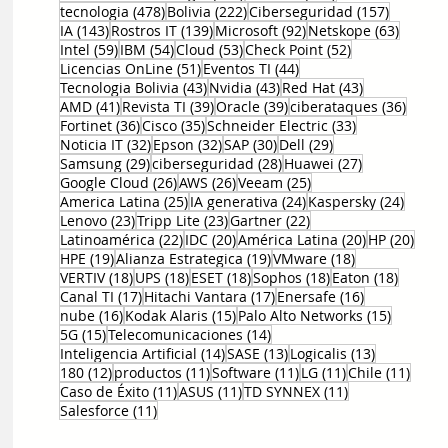
478 entradas
222 entradas
157 entr
tecnologia
(478)
Bolivia
(222)
Ciberseguridad
(157)
143 entradas
139 entradas
92 entradas
63 ent
IA
(143)
Rostros IT
(139)
Microsoft
(92)
Netskope
(63)
59 entradas
54 entradas
53 entradas
52 entradas
Intel
(59)
IBM
(54)
Cloud
(53)
Check Point
(52)
51 entradas
44 entradas
Licencias OnLine
(51)
Eventos TI
(44)
43 entradas
43 entradas
43 entradas
Tecnologia Bolivia
(43)
Nvidia
(43)
Red Hat
(43)
41 entradas
39 entradas
39 entradas
36 en
AMD
(41)
Revista TI
(39)
Oracle
(39)
ciberataques
(36)
36 entradas
35 entradas
33 entradas
Fortinet
(36)
Cisco
(35)
Schneider Electric
(33)
32 entradas
32 entradas
30 entradas
29 entradas
Noticia IT
(32)
Epson
(32)
SAP
(30)
Dell
(29)
29 entradas
28 entradas
27 entradas
Samsung
(29)
ciberseguridad
(28)
Huawei
(27)
26 entradas
26 entradas
25 entradas
Google Cloud
(26)
AWS
(26)
Veeam
(25)
25 entradas
24 entradas
24 ent
America Latina
(25)
IA generativa
(24)
Kaspersky
(24)
23 entradas
23 entradas
22 entradas
Lenovo
(23)
Tripp Lite
(23)
Gartner
(22)
22 entradas
20 entradas
20 entradas
20 e
Latinoamérica
(22)
IDC
(20)
América Latina
(20)
HP
(20)
19 entradas
19 entradas
18 entradas
HPE
(19)
Alianza Estrategica
(19)
VMware
(18)
18 entradas
18 entradas
18 entradas
18 entradas
18 entr
VERTIV
(18)
UPS
(18)
ESET
(18)
Sophos
(18)
Eaton
(18)
17 entradas
17 entradas
16 entradas
Canal TI
(17)
Hitachi Vantara
(17)
Enersafe
(16)
16 entradas
15 entradas
15 entr
nube
(16)
Kodak Alaris
(15)
Palo Alto Networks
(15)
15 entradas
14 entradas
5G
(15)
Telecomunicaciones
(14)
14 entradas
13 entradas
13 entrada
Inteligencia Artificial
(14)
SASE
(13)
Logicalis
(13)
12 entradas
11 entradas
11 entradas
11 entradas
11 en
180
(12)
productos
(11)
Software
(11)
LG
(11)
Chile
(11)
11 entradas
11 entradas
11 entradas
Caso de Éxito
(11)
ASUS
(11)
TD SYNNEX
(11)
11 entradas
Salesforce
(11)