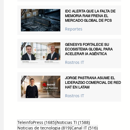
IDC ALERTA QUE LA FALTA DE
MEMORIA RAM FRENA EL
MERCADO GLOBAL DE PCS
Reportes
GENESYS FORTALECE SU
ECOSISTEMA GLOBAL PARA
ACELERAR IA AGÉNTICA
Rostros IT
JORGE PASTRANA ASUME EL
LIDERAZGO COMERCIAL DE RED
HAT EN LATAM
Rostros IT
1685 entradas
1588 entradas
TeleinfoPress
(1685)
Noticias TI
(1588)
819 entradas
516 entradas
Noticias de tecnologia
(819)
Canal IT
(516)