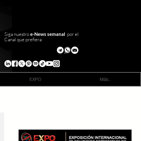
Siga nuestro
e-News semanal
por el
Canal que prefiera:
EXPO
Más...