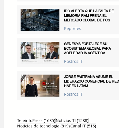
IDC ALERTA QUE LA FALTA DE
MEMORIA RAM FRENA EL
MERCADO GLOBAL DE PCS
Reportes
GENESYS FORTALECE SU
ECOSISTEMA GLOBAL PARA
ACELERAR IA AGÉNTICA
Rostros IT
JORGE PASTRANA ASUME EL
LIDERAZGO COMERCIAL DE RED
HAT EN LATAM
Rostros IT
1685 entradas
1588 entradas
TeleinfoPress
(1685)
Noticias TI
(1588)
819 entradas
516 entradas
Noticias de tecnologia
(819)
Canal IT
(516)