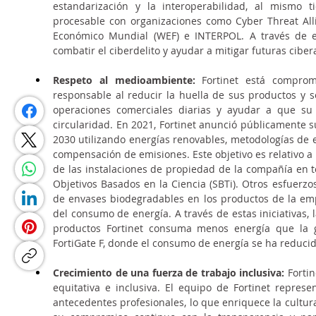
estandarización y la interoperabilidad, al mismo 
procesable con organizaciones como Cyber Threat Alli
Económico Mundial (WEF) e INTERPOL. A través de est
combatir el ciberdelito y ayudar a mitigar futuras cib
Respeto al medioambiente:
 Fortinet está compro
responsable al reducir la huella de sus productos y 
operaciones comerciales diarias y ayudar a que su
circularidad. En 2021, Fortinet anunció públicamente 
2030 utilizando energías renovables, metodologías de e
compensación de emisiones. Este objetivo es relativo a 
de las instalaciones de propiedad de la compañía en t
Objetivos Basados ​​en la Ciencia (SBTi). Otros esfuerzo
de envases biodegradables en los productos de la empr
del consumo de energía. A través de estas iniciativas
productos Fortinet consuma menos energía que la ge
FortiGate F, donde el consumo de energía se ha reduci
Crecimiento de una fuerza de trabajo inclusiva:
 Forti
equitativa e inclusiva. El equipo de Fortinet repres
antecedentes profesionales, lo que enriquece la cultur