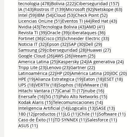
478 entradas
222 entradas
157 entr
tecnologia
(478)
Bolivia
(222)
Ciberseguridad
(157)
143 entradas
139 entradas
92 entradas
63 ent
IA
(143)
Rostros IT
(139)
Microsoft
(92)
Netskope
(63)
59 entradas
54 entradas
53 entradas
52 entradas
Intel
(59)
IBM
(54)
Cloud
(53)
Check Point
(52)
51 entradas
44 entradas
43 entrad
Licencias OnLine
(51)
Eventos TI
(44)
Red Hat
(43)
43 entradas
43 entradas
41 entradas
Nvidia
(43)
Tecnologia Bolivia
(43)
AMD
(41)
39 entradas
39 entradas
36 entradas
Revista TI
(39)
Oracle
(39)
ciberataques
(36)
36 entradas
35 entradas
33 entradas
Fortinet
(36)
Cisco
(35)
Schneider Electric
(33)
32 entradas
32 entradas
30 entradas
29 entradas
Noticia IT
(32)
Epson
(32)
SAP
(30)
Dell
(29)
29 entradas
28 entradas
27 entradas
Samsung
(29)
ciberseguridad
(28)
Huawei
(27)
26 entradas
26 entradas
25 entradas
Google Cloud
(26)
AWS
(26)
Veeam
(25)
25 entradas
24 entradas
24 ent
America Latina
(25)
Kaspersky
(24)
IA generativa
(24)
23 entradas
23 entradas
22 entradas
Tripp Lite
(23)
Lenovo
(23)
Gartner
(22)
22 entradas
20 entradas
20 entradas
20 e
Latinoamérica
(22)
HP
(20)
América Latina
(20)
IDC
(20)
19 entradas
19 entradas
18 entradas
18 ent
HPE
(19)
Alianza Estrategica
(19)
Eaton
(18)
ESET
(18)
18 entradas
18 entradas
18 entradas
18 entradas
UPS
(18)
VERTIV
(18)
Sophos
(18)
VMware
(18)
17 entradas
17 entradas
16 entradas
Hitachi Vantara
(17)
Canal TI
(17)
nube
(16)
16 entradas
15 entradas
15 entradas
Enersafe
(16)
5G
(15)
Palo Alto Networks
(15)
15 entradas
14 entradas
Kodak Alaris
(15)
Telecomunicaciones
(14)
14 entradas
13 entradas
13 entrada
Inteligencia Artificial
(14)
Logicalis
(13)
SASE
(13)
12 entradas
11 entradas
11 entradas
11 entradas
11 en
180
(12)
productos
(11)
LG
(11)
Chile
(11)
Software
(11)
11 entradas
11 entradas
11 entrad
Caso de Éxito
(11)
TD SYNNEX
(11)
Salesforce
(11)
11 entradas
ASUS
(11)