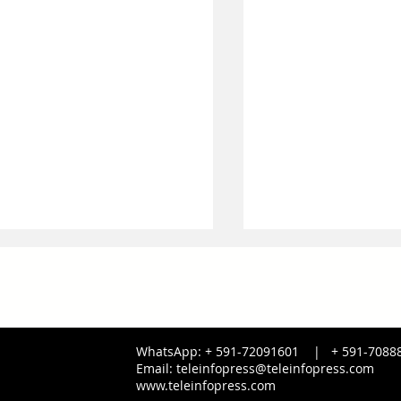
WhatsApp: + 591-72091601 |
+ 591-
7088
Email:
teleinfopress@teleinfopress.com
www.teleinfopress.com