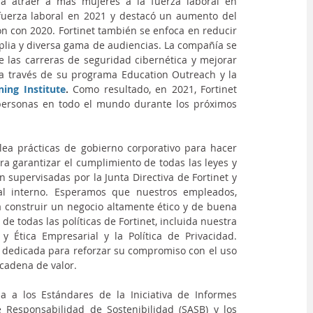
a atraer a más mujeres a la fuerza laboral en 
fuerza laboral en 2021 y destacó un aumento del 
 con 2020. Fortinet también se enfoca en reducir 
lia y diversa gama de audiencias. La compañía se 
 las carreras de seguridad cibernética y mejorar 
a través de su programa Education Outreach y la 
ning Institute
.
 Como resultado, en 2021, Fortinet 
personas en todo el mundo durante los próximos 
lea prácticas de gobierno corporativo para hacer 
a garantizar el cumplimiento de todas las leyes y 
supervisadas por la Junta Directiva de Fortinet y 
al interno. Esperamos que nuestros empleados, 
 construir un negocio altamente ético y de buena 
 todas las políticas de Fortinet, incluida nuestra 
y Ética Empresarial y la Política de Privacidad. 
 dedicada para reforzar su compromiso con el uso 
cadena de valor.
a a los Estándares de la Iniciativa de Informes 
 Responsabilidad de Sostenibilidad (SASB) y los 