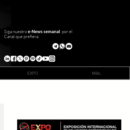
Siga nuestro
e-News semanal
por el
Canal que prefiera:
EXPO
Más...