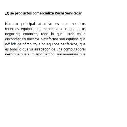
¿Qué productos comercializa Rochi Servicios?
Nuestro principal atractivo es que nosotros 
tenemos equipos netamente para uso de otros 
negocios; entonces, todo lo que usted va a 
encontrar en nuestra plataforma son equipos que 
no son de cómputo, sino equipos periféricos, que 
es todo lo que va alrededor de una computadora; 
pero que que al mismo tiempo, son máquinas que 
apoyan a las empresas a que puedan generar 
mayores negocios. 
Dentro nuestra amplia cartera de productos, 
contamos con una diversidad de impresoras, 
copiadoras, etiquetadoras, escáneres, máquinas 
para manualidades, entre otras; productos que a 
la gente le va a servir para generar y hacer crecer 
su negocio. 
TeleinfoPress
Noticias de tecnologia
Canal TI
Brother
Rochi Servicios
Christian Dick
Equipos periféricos
Entrevistas