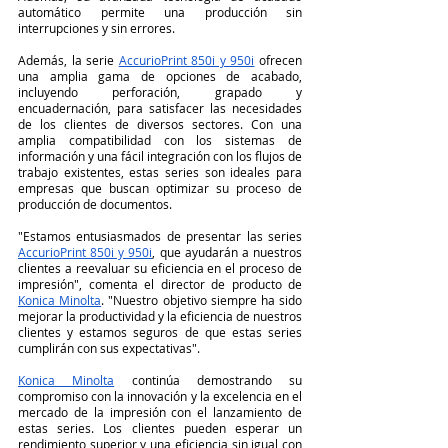
automático permite una producción sin 
interrupciones y sin errores.
Además, la serie 
AccurioPrint 850i y 950i
 ofrecen 
una amplia gama de opciones de acabado, 
incluyendo perforación, grapado y 
encuadernación, para satisfacer las necesidades 
de los clientes de diversos sectores. Con una 
amplia compatibilidad con los sistemas de 
información y una fácil integración con los flujos de 
trabajo existentes, estas series son ideales para 
empresas que buscan optimizar su proceso de 
producción de documentos.
"Estamos entusiasmados de presentar las series 
AccurioPrint 850i y 950i
, que ayudarán a nuestros 
clientes a reevaluar su eficiencia en el proceso de 
impresión", comenta el director de producto de 
Konica Minolta
. "Nuestro objetivo siempre ha sido 
mejorar la productividad y la eficiencia de nuestros 
clientes y estamos seguros de que estas series 
cumplirán con sus expectativas".
Konica Minolta
 continúa demostrando su 
compromiso con la innovación y la excelencia en el 
mercado de la impresión con el lanzamiento de 
estas series. Los clientes pueden esperar un 
rendimiento superior y una eficiencia sin igual con 