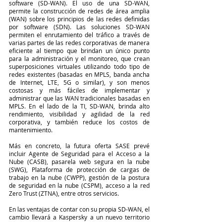
software (SD-WAN). El uso de una SD-WAN, 
permite la construcción de redes de área amplia 
(WAN) sobre los principios de las redes definidas 
por software (SDN). Las soluciones SD-WAN 
permiten el enrutamiento del tráfico a través de 
varias partes de las redes corporativas de manera 
eficiente al tiempo que brindan un único punto 
para la administración y el monitoreo, que crean 
superposiciones virtuales utilizando todo tipo de 
redes existentes (basadas en MPLS, banda ancha 
de Internet, LTE, 5G o similar), y son menos 
costosas y más fáciles de implementar y 
administrar que las WAN tradicionales basadas en 
MPLS. En el lado de la TI, SD-WAN, brinda alto 
rendimiento, visibilidad y agilidad de la red 
corporativa, y también reduce los costos de 
mantenimiento.
Más en concreto, la futura oferta SASE prevé 
incluir Agente de Seguridad para el Acceso a la 
Nube (CASB), pasarela web segura en la nube 
(SWG), Plataforma de protección de cargas de 
trabajo en la nube (CWPP), gestión de la postura 
de seguridad en la nube (CSPM), acceso a la red 
Zero Trust (ZTNA), entre otros servicios.
En las ventajas de contar con su propia SD-WAN, el 
cambio llevará a Kaspersky a un nuevo territorio 