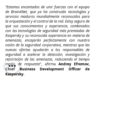
“Estamos encantados de unir fuerzas con el equipo 
de Brain4Net, que ya ha construido tecnologías y 
servicios maduros mundialmente reconocidos para 
la orquestación y el control de la red. Estoy seguro de 
que sus conocimientos y experiencia, combinados 
con las tecnologías de seguridad más premiadas de 
Kaspersky y su reconocida experiencia en materia de 
amenazas, encajarán perfectamente con nuestra 
visión de la seguridad corporativa, mientras que las 
nuevas ofertas ayudarán a los responsables de 
seguridad a acelerar la detección, investigación y 
reparación de las amenazas, reduciendo el tiempo 
medio de respuesta
“, afirma 
Andrey Efremov, 
Chief Business Development Officer de 
Kaspersky.
Max Kaminskiy, CEO, co-fundador de 
Brain4Net
, añadió: 
“Estamos encantados de unirnos 
al equipo de Kaspersky. La expansión de la 
tecnología SD-WAN necesita un escenario de negocio 
sólido, que es Kaspersky XDR, y la elección de las 
tecnologías de Brain4Net confirma el alto nivel de los 
productos y las competencias de la compañía. Juntos 
seguiremos haciendo del mundo un lugar más seguro 
y confortable”.