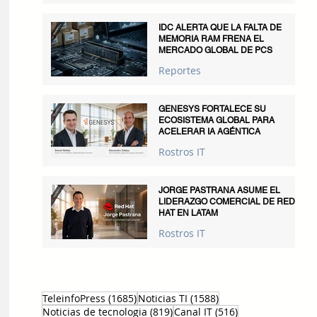
IDC ALERTA QUE LA FALTA DE
MEMORIA RAM FRENA EL
MERCADO GLOBAL DE PCS
Reportes
GENESYS FORTALECE SU
ECOSISTEMA GLOBAL PARA
ACELERAR IA AGÉNTICA
Rostros IT
JORGE PASTRANA ASUME EL
LIDERAZGO COMERCIAL DE RED
HAT EN LATAM
Rostros IT
1685 entradas
1588 entradas
TeleinfoPress
(1685)
Noticias TI
(1588)
819 entradas
516 entradas
Noticias de tecnologia
(819)
Canal IT
(516)