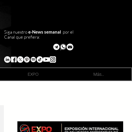
Siga nuestro
e-News semanal
por el
Canal que prefiera:
EXPO
Más...