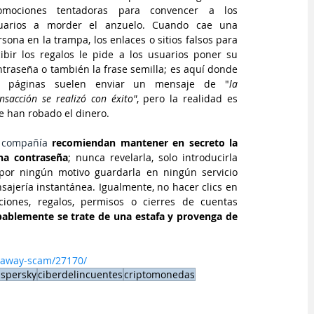
omociones tentadoras para convencer a los 
uarios a morder el anzuelo. Cuando cae una 
sona en la trampa, los enlaces o sitios falsos para 
cibir los regalos le pide a los usuarios poner su 
ntraseña o también la frase semilla; es aquí donde 
s páginas suelen enviar un mensaje de "
la 
nsacción se realizó con éxito"
, pero la realidad es 
e han robado el dinero. 
 compañía
recomiendan mantener en secreto la 
na contraseña
; nunca revelarla, solo introducirla 
or ningún motivo guardarla en ningún servicio 
ajería instantánea. Igualmente, no hacer clics en 
ones, regalos, permisos o cierres de cuentas 
ablemente se trate de una estafa y provenga de 
veaway-scam/27170/
spersky
ciberdelincuentes
criptomonedas