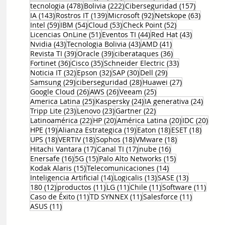
478 entradas
222 entradas
157 entr
tecnologia
(478)
Bolivia
(222)
Ciberseguridad
(157)
143 entradas
139 entradas
92 entradas
63 ent
IA
(143)
Rostros IT
(139)
Microsoft
(92)
Netskope
(63)
59 entradas
54 entradas
53 entradas
52 entradas
Intel
(59)
IBM
(54)
Cloud
(53)
Check Point
(52)
51 entradas
44 entradas
43 entrad
Licencias OnLine
(51)
Eventos TI
(44)
Red Hat
(43)
43 entradas
43 entradas
41 entradas
Nvidia
(43)
Tecnologia Bolivia
(43)
AMD
(41)
39 entradas
39 entradas
36 entradas
Revista TI
(39)
Oracle
(39)
ciberataques
(36)
36 entradas
35 entradas
33 entradas
Fortinet
(36)
Cisco
(35)
Schneider Electric
(33)
32 entradas
32 entradas
30 entradas
29 entradas
Noticia IT
(32)
Epson
(32)
SAP
(30)
Dell
(29)
29 entradas
28 entradas
27 entradas
Samsung
(29)
ciberseguridad
(28)
Huawei
(27)
26 entradas
26 entradas
25 entradas
Google Cloud
(26)
AWS
(26)
Veeam
(25)
25 entradas
24 entradas
24 ent
America Latina
(25)
Kaspersky
(24)
IA generativa
(24)
23 entradas
23 entradas
22 entradas
Tripp Lite
(23)
Lenovo
(23)
Gartner
(22)
22 entradas
20 entradas
20 entradas
20 e
Latinoamérica
(22)
HP
(20)
América Latina
(20)
IDC
(20)
19 entradas
19 entradas
18 entradas
18 ent
HPE
(19)
Alianza Estrategica
(19)
Eaton
(18)
ESET
(18)
18 entradas
18 entradas
18 entradas
18 entradas
UPS
(18)
VERTIV
(18)
Sophos
(18)
VMware
(18)
17 entradas
17 entradas
16 entradas
Hitachi Vantara
(17)
Canal TI
(17)
nube
(16)
16 entradas
15 entradas
15 entradas
Enersafe
(16)
5G
(15)
Palo Alto Networks
(15)
15 entradas
14 entradas
Kodak Alaris
(15)
Telecomunicaciones
(14)
14 entradas
13 entradas
13 entrada
Inteligencia Artificial
(14)
Logicalis
(13)
SASE
(13)
12 entradas
11 entradas
11 entradas
11 entradas
11 en
180
(12)
productos
(11)
LG
(11)
Chile
(11)
Software
(11)
11 entradas
11 entradas
11 entrad
Caso de Éxito
(11)
TD SYNNEX
(11)
Salesforce
(11)
11 entradas
ASUS
(11)