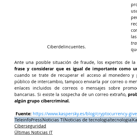
pr
us
per
re
co
la
tra
Ciberdelincuentes.
qu
Ante una posible situación de fraude, los expertos de la
frase y considerar que es igual de importante como u
cuando se trate de recuperar el acceso al monedero y p
público de intercambio, tampoco enviarla por correo o mens
enlaces incluidos de correos o mensajes sobre promoci
bancarias. Si existe la sospecha de un correo extraño, 
prob
algún grupo cibercriminal. 
 Fuente:
https://www.kaspersky.es/blog/cryptocurrency-gi
TeleinfoPress
Noticias TI
Noticias de tecnologia
tecnologia
Ka
Ciberseguridad
Últimas Noticias IT