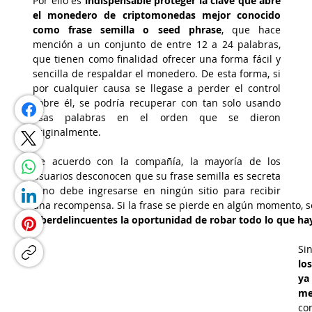
Por ello es
 indispensable 
proteger la clave que abre 
el monedero de criptomonedas mejor conocido 
como frase semilla o seed phrase
, que hace 
mención a un conjunto de entre 12 a 24 palabras, 
que tienen como finalidad ofrecer una forma fácil y 
sencilla de respaldar el monedero. De esta forma, si 
por cualquier causa se llegase a perder el control 
sobre él, se podría recuperar con tan solo usando 
esas palabras en el orden que se dieron 
originalmente.
De acuerdo con la compañía, la mayoría de los 
usuarios desconocen que su frase semilla es secreta 
y no debe ingresarse en ningún sitio para recibir 
una recompensa. Si la frase se pierde en algún momento, se
ciberdelincuentes la oportunidad de robar todo lo que hay 
Si
los
ya
me
co