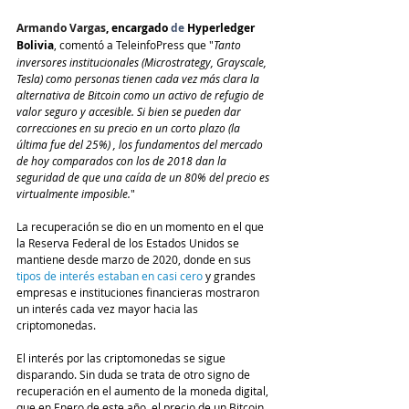
Armando Vargas
, encargado
 de 
Hyperledger 
Bolivia
, comentó a TeleinfoPress que "
Tanto 
inversores institucionales (Microstrategy, Grayscale, 
Tesla) como personas tienen cada vez más clara la 
alternativa de Bitcoin como un activo de refugio de 
valor seguro y accesible. Si bien se pueden dar 
correcciones en su precio en un corto plazo (la 
última fue del 25%) , los fundamentos del mercado 
de hoy comparados con los de 2018 dan la 
seguridad de que una caída de un 80% del precio es 
virtualmente imposible.
"
La recuperación se dio en un momento en el que 
la Reserva Federal de los Estados Unidos se 
mantiene desde marzo de 2020, donde en sus
tipos de interés estaban en casi cero
 y grandes 
empresas e instituciones financieras mostraron 
un interés cada vez mayor hacia las 
criptomonedas. 
El interés por las criptomonedas se sigue 
disparando. Sin duda se trata de otro signo de 
recuperación en el aumento de la moneda digital, 
que en Enero de este año, el precio de un Bitcoin 